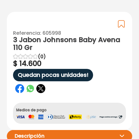
Referencia
:
605998
3 Jabon Johnsons Baby Avena
110 Gr
☆
☆
☆
☆
☆
(
0
)
$
14
.
600
Quedan pocas unidades!
Medios de pago
Descripción