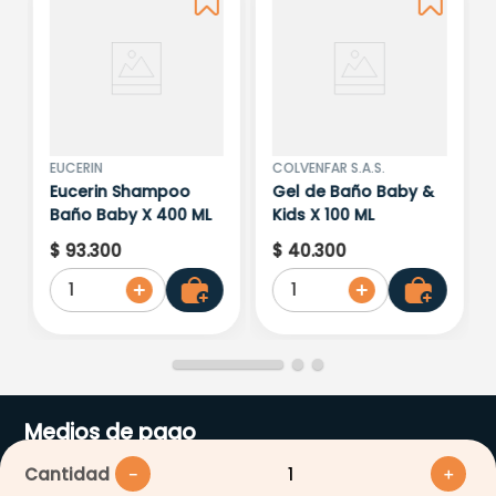
EUCERIN
COLVENFAR S.A.S.
Eucerin Shampoo
Gel de Baño Baby &
Baño Baby X 400 ML
Kids X 100 ML
$
93
.
300
$
40
.
300
1
1
Medios de pago
Cantidad
－
＋