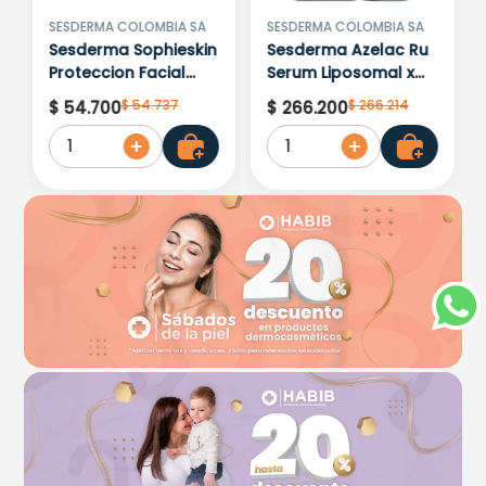
Cargando comentarios…
SESDERMA COLOMBIA SA
SESDERMA COLOMBIA SA
Sesderma Sophieskin
Sesderma Azelac Ru
Proteccion Facial
Serum Liposomal x
Kids Hypoallergenic
30ml
$
54
.
737
$
266
.
214
$
54
.
700
$
266
.
200
Spf 500 Moisturising
1
1