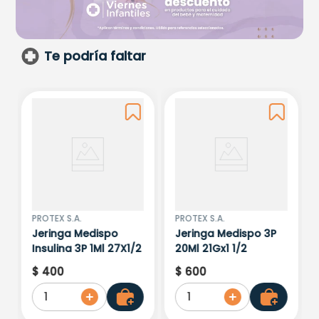
Te podría faltar
PROTEX S.A.
PROTEX S.A.
Jeringa Medispo
Jeringa Medispo 3P
Insulina 3P 1Ml 27X1/2
20Ml 21Gx1 1/2
$
400
$
600
1
1