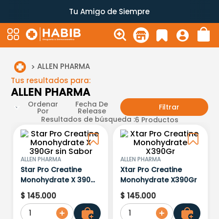
Tu Amigo de Siempre
ALLEN PHARMA
Tus resultados para:
ALLEN PHARMA
Ordenar
Fecha De
Filtrar
Por
Release
Resultados de búsqueda :
6
Productos
ALLEN PHARMA
ALLEN PHARMA
Star Pro Creatine
Xtar Pro Creatine
Monohydrate X 390Gr
Monohydrate X390Gr
sin Sabor
$
145
.
000
$
145
.
000
1
1