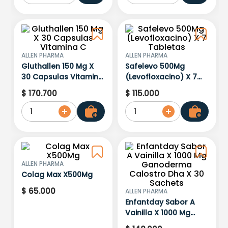
ALLEN PHARMA
ALLEN PHARMA
Gluthallen 150 Mg X
Safelevo 500Mg
30 Capsulas Vitamina
(Levofloxacino) X 7
C
Tabletas
$
170
.
700
$
115
.
000
1
1
ALLEN PHARMA
Colag Max X500Mg
$
65
.
000
ALLEN PHARMA
Enfantday Sabor A
Vainilla X 1000 Mg
Ganoderma Calostro