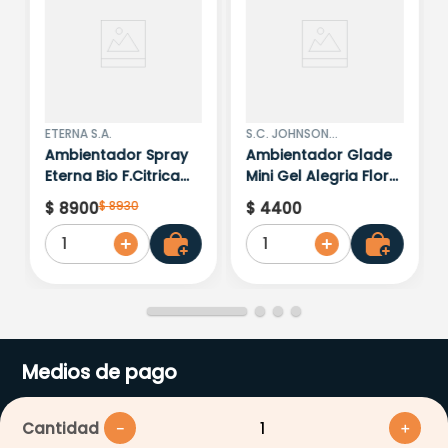
ETERNA S.A.
S.C. JOHNSON
COLOMBIANA
Ambientador Spray
Ambientador Glade
Eterna Bio F.Citrica
Mini Gel Alegria Floral
400ML
y Frutos Rojos 70 Gr
$
8930
$
8900
$
4400
1
1
Medios de pago
Cantidad
－
＋