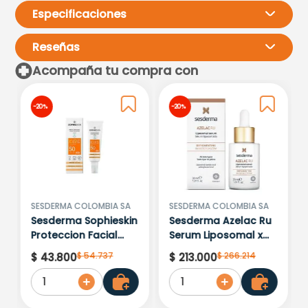
Especificaciones
Reseñas
Acompaña tu compra con
Por favor, inicia sesión para
-
20 %
-
20 %
escribir un comentario.
Más reciente
Todos
Cargando comentarios…
SESDERMA COLOMBIA SA
SESDERMA COLOMBIA SA
Sesderma Sophieskin
Sesderma Azelac Ru
Proteccion Facial
Serum Liposomal x
Kids Hypoallergenic
30ml
$
54
.
737
$
266
.
214
$
43
.
800
$
213
.
000
Spf 500 Moisturising
1
1