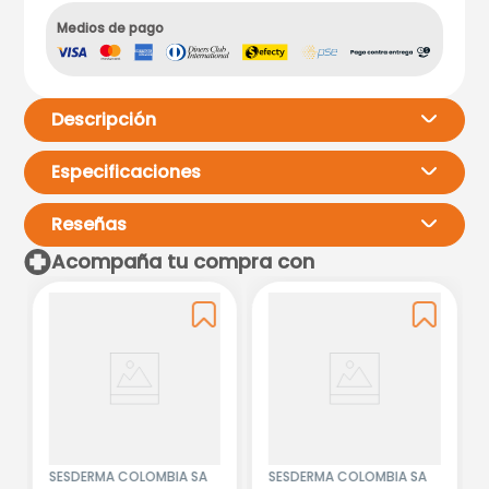
Medios de pago
Descripción
Especificaciones
Reseñas
Acompaña tu compra con
Por favor, inicia sesión para
escribir un comentario.
Más reciente
Todos
No hay comentarios.
SESDERMA COLOMBIA SA
SESDERMA COLOMBIA SA