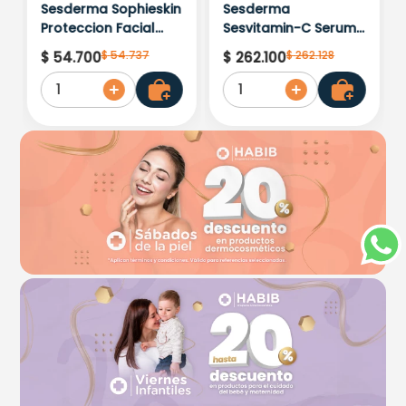
Sesderma Sophieskin
Sesderma
Proteccion Facial
Sesvitamin-C Serum
Kids Hypoallergenic
Liposomado x 30ml
$
54
.
737
$
262
.
128
$
54
.
700
$
262
.
100
Spf 500 Moisturising
1
1