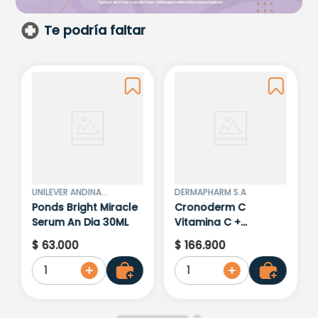
Te podría faltar
UNILEVER ANDINA
DERMAPHARM S.A
COLOMBIA LTDA.
Ponds Bright Miracle
Cronoderm C
Serum An Dia 30ML
Vitamina C +
Niacinamida
$
63
.
000
$
166
.
900
1
1