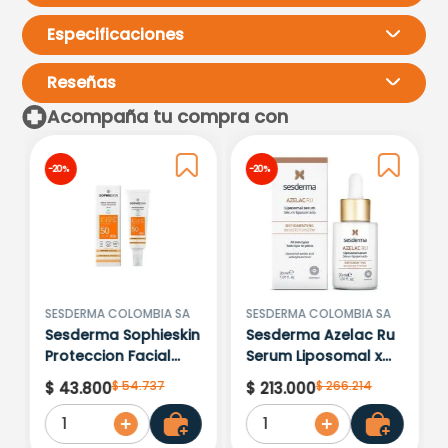
Especificaciones
Reseñas
Acompaña tu compra con
Por favor, inicia sesión para
-
20 %
-
20 %
escribir un comentario.
Más reciente
Todos
Cargando comentarios…
SESDERMA COLOMBIA SA
SESDERMA COLOMBIA SA
Sesderma Sophieskin
Sesderma Azelac Ru
Proteccion Facial
Serum Liposomal x
Kids Hypoallergenic
30ml
$
54
.
737
$
266
.
214
$
43
.
800
$
213
.
000
Spf 500 Moisturising
1
1