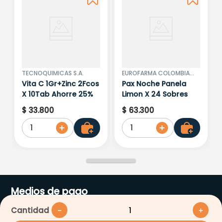
TECNOQUIMICAS S.A.
EUROFARMA COLOMBIA
S.A.S
Vita C 1Gr+Zinc 2Fcos
Pax Noche Panela
X 10Tab Ahorre 25%
Limon X 24 Sobres
$
33
.
800
$
63
.
300
1
1
Medios de pago
Cantidad
－
＋