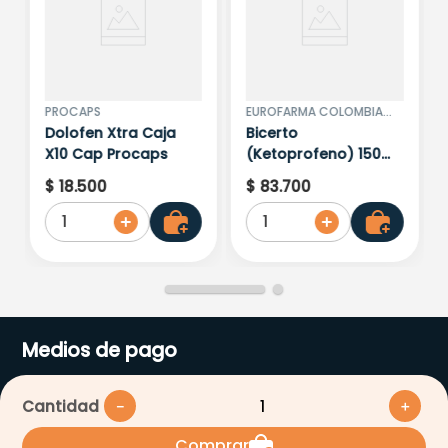
PROCAPS
EUROFARMA COLOMBIA
S.A.S
Dolofen Xtra Caja
Bicerto
X10 Cap Procaps
(Ketoprofeno) 150
Mg Pvdc 10 Tabletas
$
18
.
500
$
83
.
700
1
1
Medios de pago
Cantidad
－
＋
Comprar