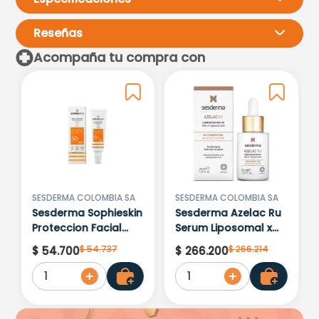
Reseñas
Acompaña tu compra con
Por favor, inicia sesión para
escribir un comentario.
Más reciente
Todos
Cargando comentarios…
SESDERMA COLOMBIA SA
SESDERMA COLOMBIA SA
Sesderma Sophieskin
Sesderma Azelac Ru
Proteccion Facial
Serum Liposomal x
Kids Hypoallergenic
30ml
$
54
.
737
$
266
.
214
$
54
.
700
$
266
.
200
Spf 500 Moisturising
1
1