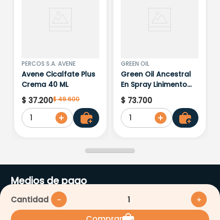
PERCOS S.A. AVENE
GREEN OIL
Avene Cicalfate Plus
Green Oil Ancestral
Crema 40 ML
En Spray Linimento
Topico X 120 Ml
$
49
.
600
$
37
.
200
$
73
.
700
1
1
Medios de pago
Cantidad
－
＋
Comprar