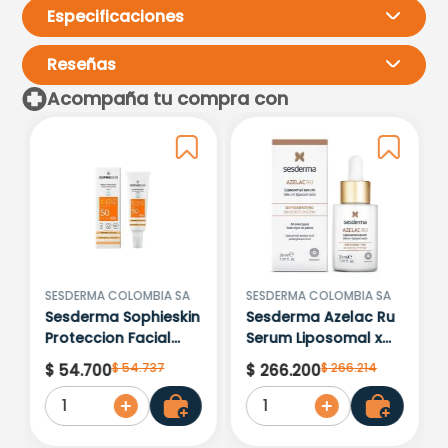
Especificaciones
Reseñas
Acompaña tu compra con
Por favor, inicia sesión para
escribir un comentario.
Más reciente
Todos
No hay comentarios.
SESDERMA COLOMBIA SA
SESDERMA COLOMBIA SA
Sesderma Sophieskin
Sesderma Azelac Ru
Proteccion Facial
Serum Liposomal x
Kids Hypoallergenic
30ml
$
54
.
737
$
266
.
214
$
54
.
700
$
266
.
200
Spf 500 Moisturising
1
1