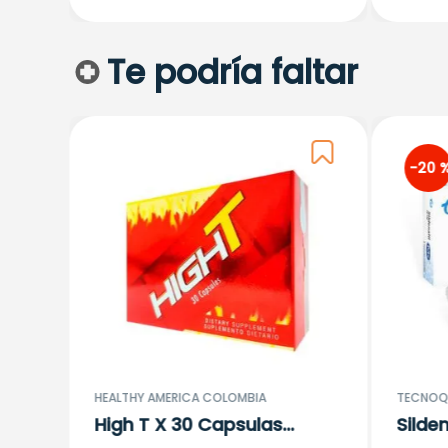
Te podría faltar
-
20 
)
la
HEALTHY AMERICA COLOMBIA
TECNOQU
High T X 30 Capsulas
Silde