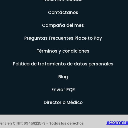
Contáctanos
Campaña del mes
Preguntas Frecuentes Place to Pay
Términos y condiciones
Política de tratamiento de datos personales
Blog
Enviar PQR
Directorio Médico
eCommerc
er S en C NIT: 99458225-3 - Todos los derechos