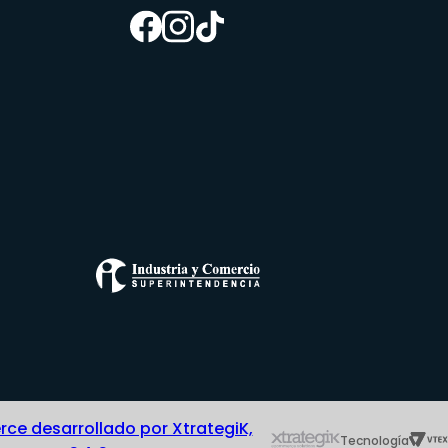
e desarrollado por XtrategiK,
Tecnología