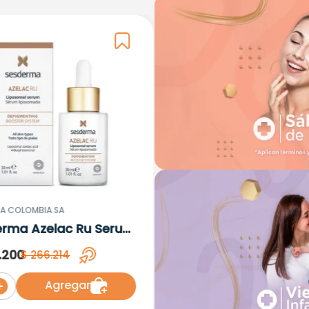
A COLOMBIA SA
erma Azelac Ru Serum
omal x 30ml
.
200
$
266
.
214
Agregar