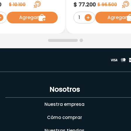
Tabletas Recubiertas
0
$
77
.
200
$
10
.
100
$
96
.
500
Agregar
Agregar
1
Nosotros
Nuestra empresa
Cómo comprar
Nuestras tiendas