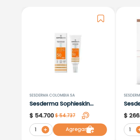
SESDERMA COLOMBIA SA
SESDERM
Sesderma Sophieskin
Sesd
Proteccion Facial Kids
Lipos
$
54
.
700
$
266
$
54
.
737
Hypoallergenic Spf 500
Moisturising
Agregar
1
1