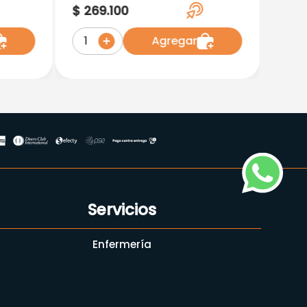
X 28 Tabletas
$
269
.
100
Agregar
1
Servicios
Enfermería