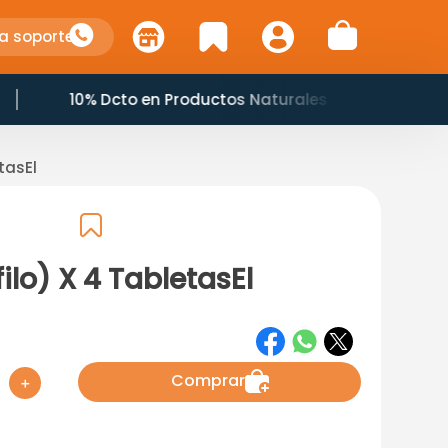
a soporte
10% Dcto en Productos Naturales
tasEl
ilo) X 4 TabletasEl
Comprar
＋