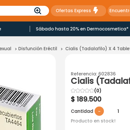
Ofertas Express
Encuentr
e
Sábado hasta 20% en Dermocosmetica*
exual
Disfunción Eréctil
Cialis (Tadalafilo) X 4 Table
Referencia
:
602836
Cialis (Tadalaf
☆
☆
☆
☆
☆
(
0
)
$
189
.
500
Cantidad
－
Producto en stock!