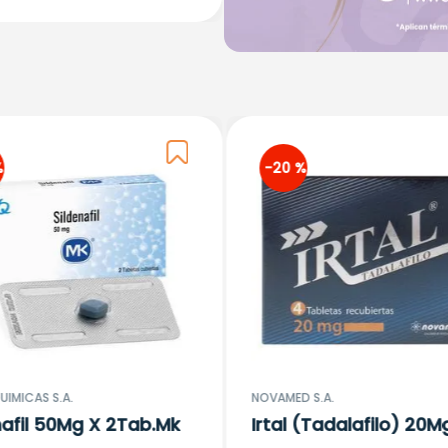
%
-
20 %
IMICAS S.A.
NOVAMED S.A.
nafil 50Mg X 2Tab.Mk
Irtal (Tadalafilo) 20M