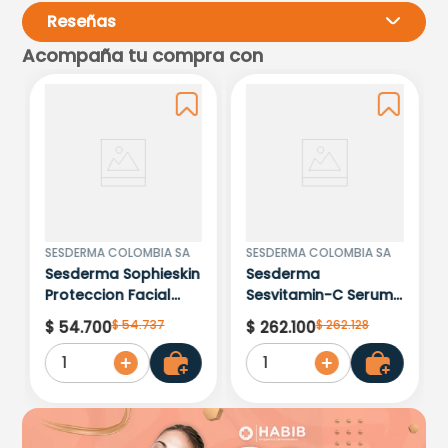
Reseñas
Acompaña tu compra con
Por favor, inicia sesión para
escribir un comentario.
Más reciente
Todos
Cargando comentarios…
SESDERMA COLOMBIA SA
SESDERMA COLOMBIA SA
Sesderma Sophieskin
Sesderma
Proteccion Facial
Sesvitamin-C Serum
Kids Hypoallergenic
Liposomado x 30ml
$
54
.
737
$
262
.
128
$
54
.
700
$
262
.
100
Spf 500 Moisturising
1
1