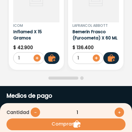
ICOM
LAFRANCOL ABBOTT
Inflamed X 15
Bemerin Frasco
Gramos
(Furoometa) X 60 ML
$
42
.
900
$
136
.
400
1
1
Medios de pago
Cantidad
－
＋
Comprar