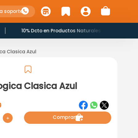
a soporte
10% Dcto en Productos Naturales
ica Clasica Azul
ogica Clasica Azul
0
Comprar
＋