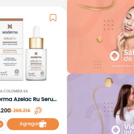
A COLOMBIA SA
erma Azelac Ru Serum
omal x 30ml
.
200
$
266
.
214
Agregar