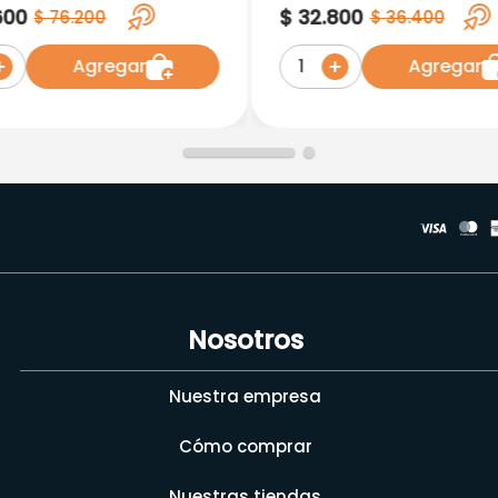
tencia Light 7 Kg
Amarillo 15 M Ref (261
600
$
32
.
800
$
76
.
200
$
36
.
400
Agregar
Agregar
1
Nosotros
Nuestra empresa
Cómo comprar
Nuestras tiendas