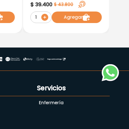
5
Negro Ref (71081
$
39
.
400
$
43
.
800
Agregar
1
Servicios
Enfermería