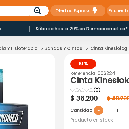
Ofertas Express
Encuentr
e
Sábado hasta 20% en Dermocosmetica*
ia Y Fisioterapia
Bandas Y Cintas
Cinta Kinesiolog
10 %
Referencia
:
606224
Cinta Kinesiol
☆
☆
☆
☆
☆
(
0
)
$
36
.
200
$
40
.
20
Cantidad
－
Producto en stock!