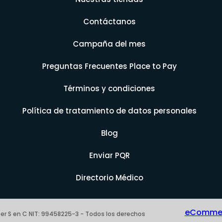
Contáctanos
Campaña del mes
Preguntas Frecuentes Place to Pay
Términos y condiciones
Política de tratamiento de datos personales
Blog
Enviar PQR
Directorio Médico
eCommerc
er S en C NIT: 99458225-3 - Todos los derechos