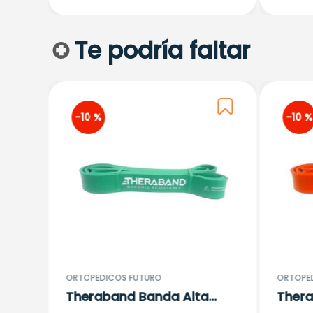
Te podría faltar
-
10 %
-
10 %
ge
ORTOPEDICOS FUTURO
ORTOPE
Theraband Banda Alta
Thera