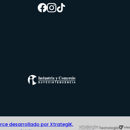
e desarrollado por XtrategiK,
Tecnología