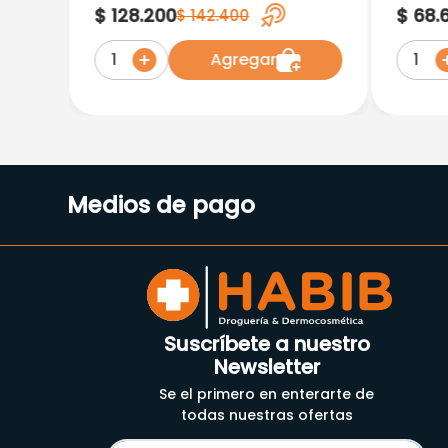
Resistencia Medium 11 Kg
Resis
$
128
.
200
$
68
.
$
142
.
400
Agregar
1
1
Medios de pago
Suscríbete a nuestro
Newsletter
Se el primero en enterarte de
todas nuestras ofertas