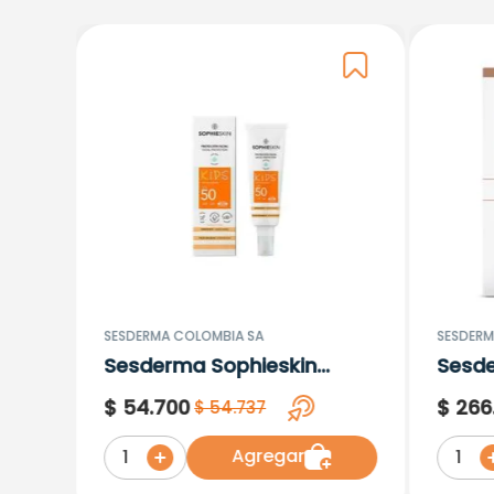
SESDERMA COLOMBIA SA
SESDERM
Sesderma Sophieskin
Sesd
Proteccion Facial Kids
Lipos
$
54
.
700
$
266
$
54
.
737
Hypoallergenic Spf 500
Moisturising
Agregar
1
1