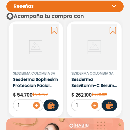
Reseñas
Acompaña tu compra con
Por favor, inicia sesión para
escribir un comentario.
Más reciente
Todos
Cargando comentarios…
SESDERMA COLOMBIA SA
SESDERMA COLOMBIA SA
Sesderma Sophieskin
Sesderma
Proteccion Facial
Sesvitamin-C Serum
Kids Hypoallergenic
Liposomado x 30ml
$
54
.
737
$
262
.
128
$
54
.
700
$
262
.
100
Spf 500 Moisturising
1
1