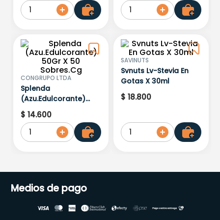
1
1
SAVINUTS
Svnuts Lv-Stevia En
CONGRUPO LTDA
Gotas X 30ml
Splenda
$
18
.
800
(Azu.Edulcorante)
50Gr X 50 Sobres.Cg
$
14
.
600
1
1
Medios de pago