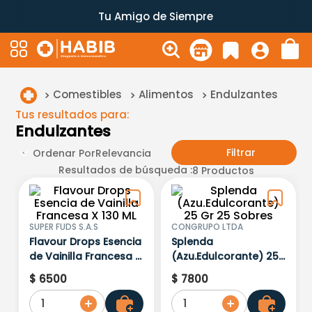
Tu Amigo de Siempre
Comestibles
Alimentos
Endulzantes
Tus resultados para:
Endulzantes
Filtrar
Ordenar Por
Relevancia
Resultados de búsqueda :
8
Productos
SUPER FUDS S.A.S
CONGRUPO LTDA
Flavour Drops Esencia
Splenda
de Vainilla Francesa X
(Azu.Edulcorante) 25
130 ML
Gr 25 Sobres
$
6500
$
7800
1
1