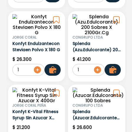
JORGE CORAL
CONGRUPO LTDA
Konfyt Endulzantecon
Splenda
Steviaen Polvo X 180 G
(Azu.Edulcorante) 200
Sobres X 2100Gr.Cg
$
26
.
300
$
41
.
200
1
1
JORGE CORAL PEÑA
CONGRUPO LTDA
Konfyt K-Vital Fitness
Splenda
Syrup Sin Azucar X
(Azucar.Edulcorante)
400Gr
100 Sobres
$
21
.
200
$
26
.
600