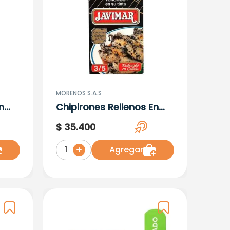
MORENOS S.A.S
n
Chipirones Rellenos En
Aceite Javimar X 115 G
$
35
.
400
Agregar
1