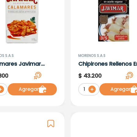
S S.A.S
MORENOS S.A.S
mares Javimar
Chipirones Rellenos E
os En Salsa
Tinta Javimar X 115 G
800
$
43
.
200
icana X 115 G
Agregar
Agregar
1