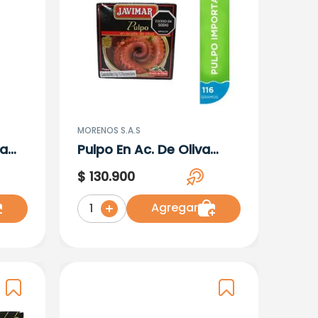
MORENOS S.A.S
ta
Pulpo En Ac. De Oliva
Javimar Ltx116G
$
130
.
900
Agregar
1