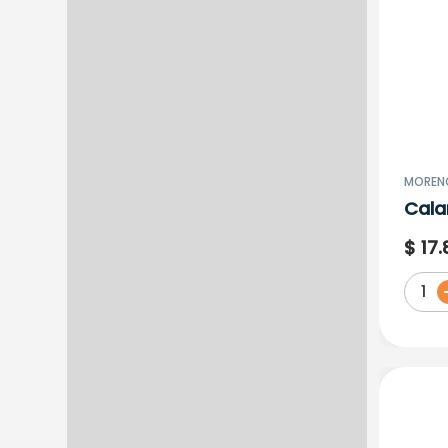
MORENO
Cala
Troz
$
17
.
Amer
1