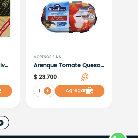
MORENOS S.A.S
iva
Arenque Tomate Queso
Rugenfisch Lata 200G
$
23
.
700
Agregar
1