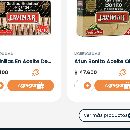
S S.A.S
MORENOS S.A.S
nillas En Aceite De
Atun Bonito Aceite Ol
a Javimar Ltx120G
Javimar 111G
100
$
47
.
600
Agregar
Agregar
1