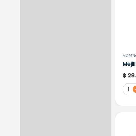
MORENO
Meji
Javi
$
28
.
1