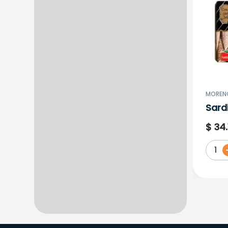
MORENO
Sardi
Oliv
$
34
.
1