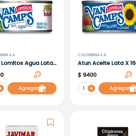
INA S.A.
COLOMBINA S.A.
 Lomitos Agua Lata
Atun Aceite Lata X 16
0 Gr
00
$
9400
Agregar
Agregar
1