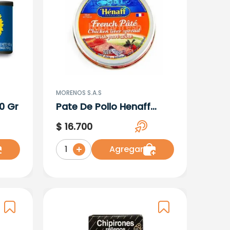
MORENOS S.A.S
0 Gr
Pate De Pollo Henaff
Ltx78G
$
16
.
700
Agregar
1