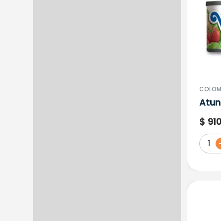
COLOMB
Atun
X 16
$
91
1