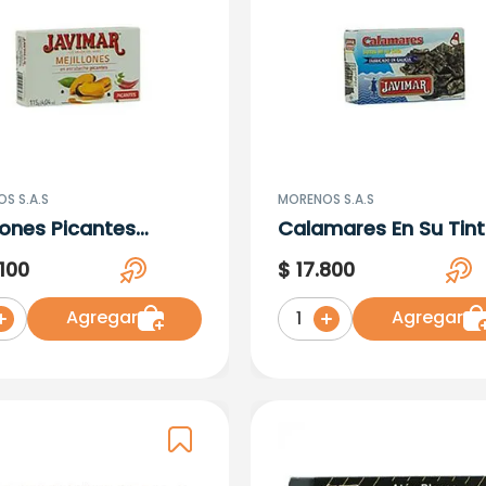
S S.A.S
MORENOS S.A.S
llones Picantes
Calamares En Su Tin
mar 111G
Javimar 11
100
$
17
.
800
Agregar
Agregar
1