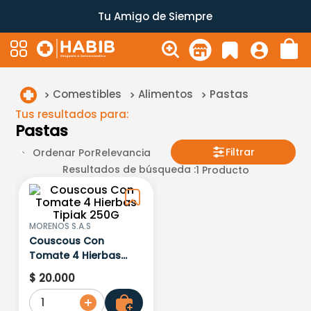
Tu Amigo de Siempre
Comestibles
Alimentos
Pastas
Tus resultados para:
Pastas
Filtrar
Ordenar Por
Relevancia
Resultados de búsqueda :
1
Producto
MORENOS S.A.S
Couscous Con
Tomate 4 Hierbas
Tipiak 250G
$
20
.
000
1