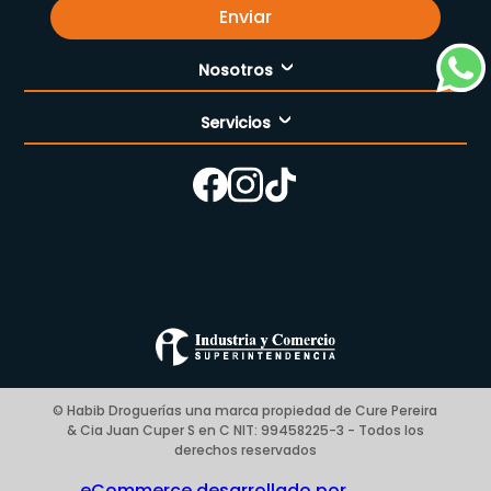
Enviar
Nosotros
Servicios
Nuestra empresa
Cómo comprar
Enfermería
Nuestras tiendas
Contáctanos
Campaña del mes
Términos y condiciones
Preguntas Frecuentes Place to Pay
Politica de privacidad
© Habib Droguerías una marca propiedad de Cure Pereira
& Cia Juan Cuper S en C NIT: 99458225-3 - Todos los
Blog
derechos reservados
eCommerce desarrollado por