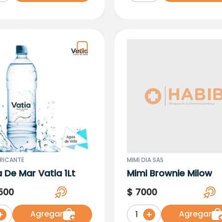
BRICANTE
MIMI DIA SAS
 De Mar Vatia 1Lt
Mimi Brownie Milow
500
$
7000
Agregar
Agregar
1