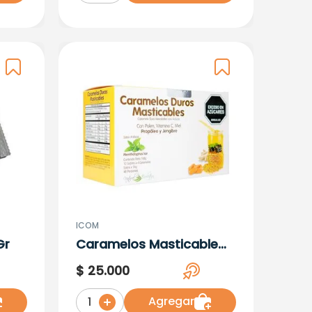
ICOM
Gr
Caramelos Masticable
Natural Evol. 12 Sobres
$
25
.
000
Agregar
1