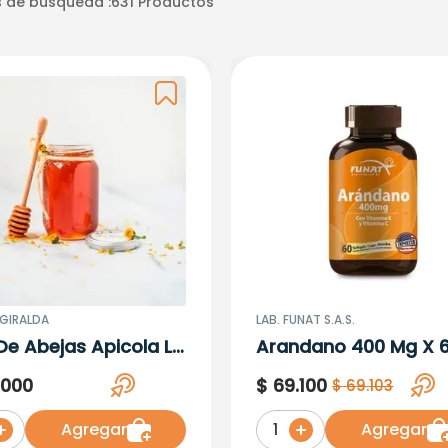
 de búsqueda :
631
Productos
 GIRALDA
LAB. FUNAT S.A.S.
 De Abejas Apicola La
Arandano 400 Mg X 
lda X 1340 gr
Capsulas Blandas
.
000
$
69
.
100
$
69
.
103
Agregar
Agregar
1