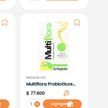
MEGALAB SAS
Multiflora Probioticos
1X10 X 6 Sobres
$
77
.
600
Agregar
1