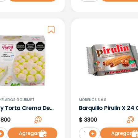
 HELADOS GOURMET
MORENOS S.A.S
y Torta Crema De
Barquillo Pirulin X 24 
n Gourmet X 600 G
.
800
$
3300
x 8
Agregar
Agregar
1