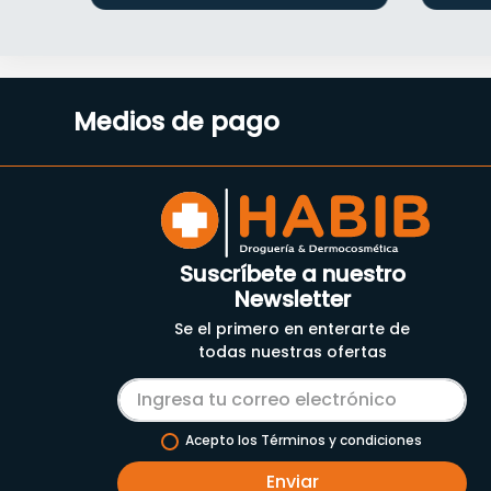
THE GUMMY BOX
TIA MAYO
TNC PHARMA
TODOS COMEMOS
UNIVERSAL PERFECT
Medios de pago
NUTRITION
VECTOR FUDS
VIIVA FERMENTADOS S.A.S
WASSER CHEMICAL S.A.
ZOI- NATURALES Y
COSMETICOS
Suscríbete a nuestro
Newsletter
Se el primero en enterarte de
todas nuestras ofertas
Acepto los Términos y condiciones
Enviar