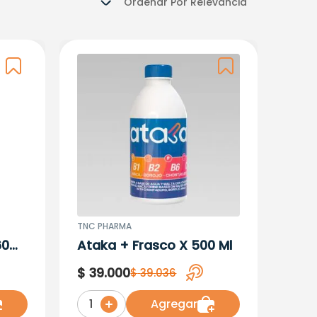
Ordenar Por
Relevancia
TNC PHARMA
60
Ataka + Frasco X 500 Ml
$
39
.
000
$
39
.
036
Agregar
1