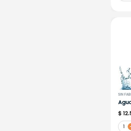
ALIMENTOS HE S.A.S
HAAN SAS
HACIENDA LA VEGUITA
HEALTHY AMERICA SPORT
ICOM
INVERSIONES DISTRYCANDY
S.A.S
INVERSIONES HERMANOS DE
SILVESTRI S.A.S
JORGE CORAL
JORGE CORAL PEÑA
KAKAO KLUB S.A.S.
KROST
LAB. FUNAT S.A.S.
SIN FA
LAB. LEON
Agua
LAB. LEON LTDA
$
12
.
LAB. NATURAL FRESHLY
INFABO LT
1
LABORATORIOS GRECO