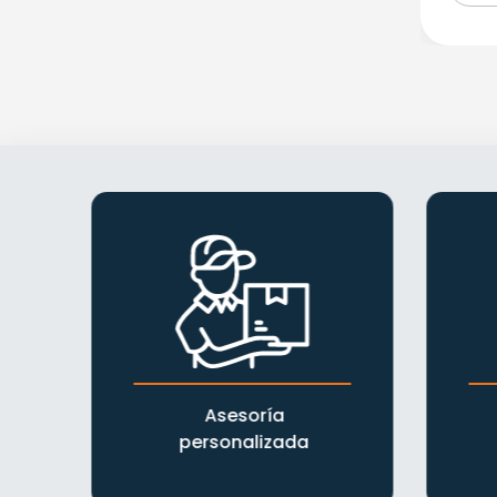
POPSY HELADOS GOURMET
PRODUCTOS DROGAM SAS
PRODUCTOS VICKY S.A.S
QUALA S.A.
QUNNO S.A.S
SAN JERONIMO CAJICA HNOS
SAVINUTS
SAVORY SUPPLY
SAVVY CORP S.A.S BIC
SIERRA FLOR COMPANY
SIN FABRICANTE
SNACKFIT
SPIGA FOODS SAS
SUPER FIT S.A.S
SUPER FUDS S.A.S
Asesoría
SUPER FUDS S.A.S.
personalizada
TEYUNA FOODS
THE COCA-COLA COMPANY