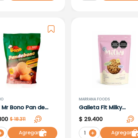
NO
MARRANA FOODS
 Mr Bono Pan de
Galleta Fit Milky
 X 10 U
Lactation Cookies x
300
$
29
.
400
$
18
.
311
300gr
Agregar
Agregar
1