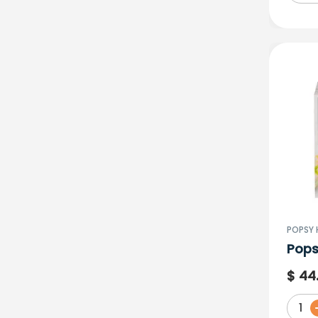
LINDA PATRICIA CURE
SABAGH
MANA IMPORT
MANUELITA S.A
MARIELA EXPRESS
MARRANA FOODS
MASTERFOODS COLOMBIA
LTDA
MEGALAB SAS
MIEL LA GIRALDA
MIMI DIA SAS
MINKA FUDZ
MONDELEZ COLOMBIA S.A.S
MONKEY
POPSY
MORENOS S.A.S
Pops
MR BONO
Limo
$
44
NATURAL SENSE
Apro
NESTLE DE COLOMBIA S.A.
1
PHPLUS