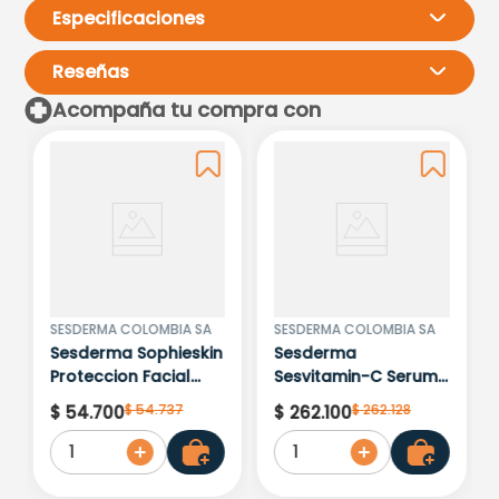
Especificaciones
Reseñas
Acompaña tu compra con
Por favor, inicia sesión para
escribir un comentario.
Más reciente
Todos
No hay comentarios.
SESDERMA COLOMBIA SA
SESDERMA COLOMBIA SA
Sesderma Sophieskin
Sesderma
Proteccion Facial
Sesvitamin-C Serum
Kids Hypoallergenic
Liposomado x 30ml
$
54
.
737
$
262
.
128
$
54
.
700
$
262
.
100
Spf 500 Moisturising
1
1