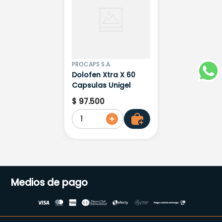
PROCAPS S.A.
Dolofen Xtra X 60
Capsulas Unigel
$
97
.
500
1
Medios de pago