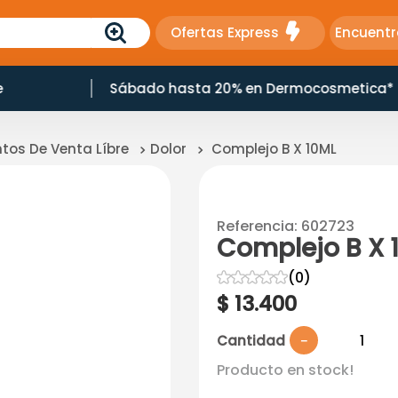
Ofertas Express
Encuentr
e
Sábado hasta 20% en Dermocosmetica*
os De Venta Líbre
Dolor
Complejo B X 10ML
Referencia
:
602723
Complejo B X 
☆
☆
☆
☆
☆
(
0
)
$
13
.
400
Cantidad
－
Producto en stock!