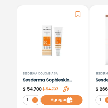
SESDERMA COLOMBIA SA
SESDERM
Sesderma Sophieskin
Sesd
Proteccion Facial Kids
Lipos
$
54
.
700
$
266
$
54
.
737
Hypoallergenic Spf 500
Moisturising
Agregar
1
1