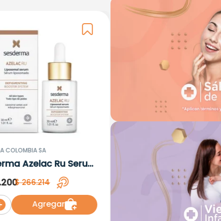
A COLOMBIA SA
erma Azelac Ru Serum
omal x 30ml
.
200
$
266
.
214
Agregar