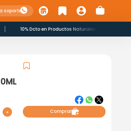
a soporte
10% Dcto en Productos Naturales
10ML
Comprar
＋