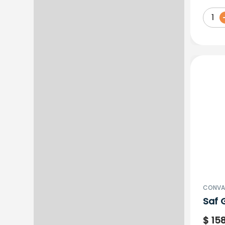
X 10
1
CONVA
Saf 
X 85
$
15