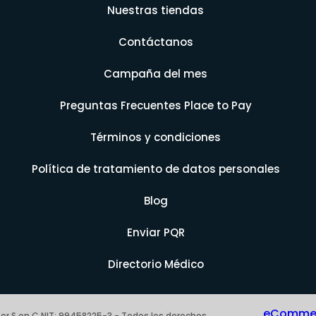
Nuestras tiendas
Contáctanos
Campaña del mes
Preguntas Frecuentes Place to Pay
Términos y condiciones
Política de tratamiento de datos personales
Blog
Enviar PQR
Directorio Médico
eCommerc
er S en C NIT: 99458225-3 - Todos los derechos