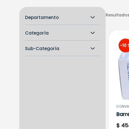
Resultados
Departamento
Droguería y Medicamentos
Categoría
Equipos y Dispositivos
Médicos
Accesorios
-
10 
Sub-Categoría
Botiquín y Primeros Auxilios
Accesorios General
Antisépticos y
Desinfectantes
Curas y Apósitos
CONVA
Barr
Natu
$
45