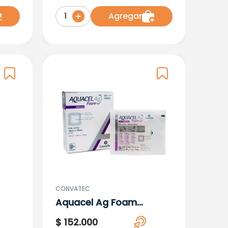
.Ct
Agregar
1
CONVATEC
Aquacel Ag Foam
Adhesive X7X7 X 10
$
152
.
000