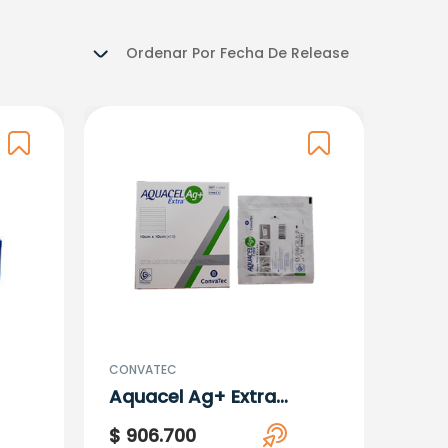
Ordenar Por
Fecha De Release
CONVATEC
Aquacel Ag+ Extra
10Cmx10 X 10 Unidades Ct
$
906
.
700