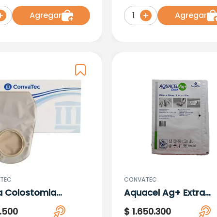
1357 X 10 Un
416420 X 10 Unidades
Agregar
Agregar
1
TEC
CONVATEC
a Colostomia
Aquacel Ag+ Extra
able 70Mm Rf
20Cmx30Cm X 5
.
500
$
1
.
650
.
300