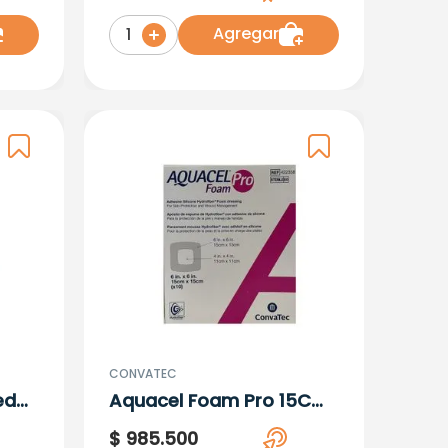
X 10 Und Rf 413155
(Convatec
Agregar
1
CONVATEC
edor
Aquacel Foam Pro 15Cm
X 15C
$
985
.
500