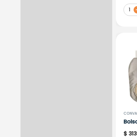
Rf 4
1
CONVA
Bols
Dren
$
313