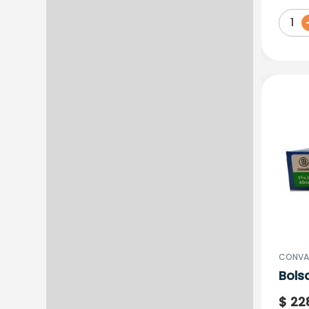
4164
1
CONVA
Bols
Dren
$
22