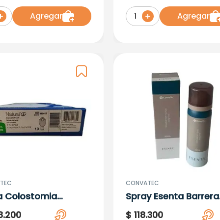
23 X 10 Ud Ct
Unidades Ct
Agregar
Agregar
1
TEC
CONVATEC
a Colostomia
Spray Esenta Barrera
able 45Mm Rf 416417
Cutanea X 50Ml
8
.
200
$
118
.
300