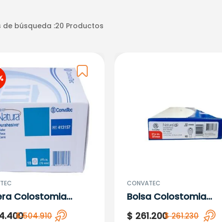
 de búsqueda :
20
Productos
%
TEC
CONVATEC
era Colostomia
Bolsa Colostomia
ra D7Natura 70Mm
Drenable 57Mm Rf
4
.
400
$
261
.
200
$
504
.
910
$
261
.
230