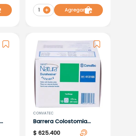
Agregar
1
CONVATEC
Barrera Colostomia
Natura Durahesive 45Mm
$
625
.
400