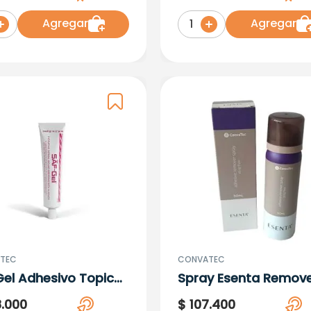
 Unidades Ct
Agregar
Agregar
1
TEC
CONVATEC
Gel Adhesivo Topico
Spray Esenta Remov
Gr
Adhesivo X 50Ml
8
.
000
$
107
.
400