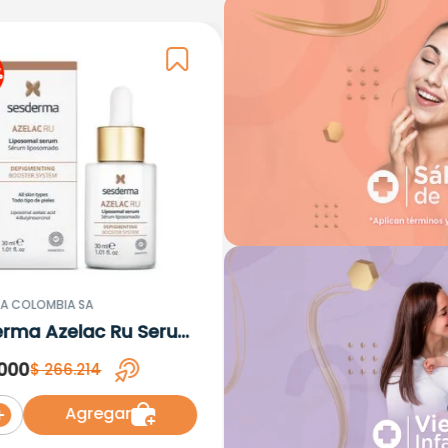
%
A COLOMBIA SA
erma Azelac Ru Serum
omal x 30ml
000
$
266
.
214
Agregar