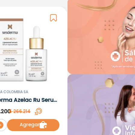
A COLOMBIA SA
erma Azelac Ru Serum
omal x 30ml
.
200
$
266
.
214
Agregar