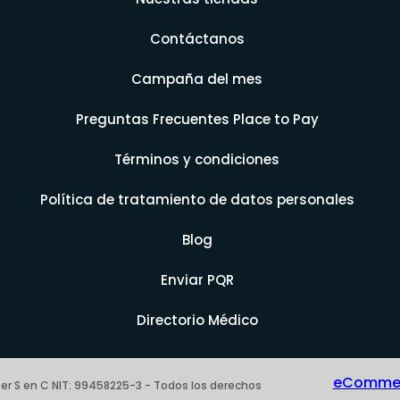
Contáctanos
Campaña del mes
Preguntas Frecuentes Place to Pay
Términos y condiciones
Política de tratamiento de datos personales
Blog
Enviar PQR
Directorio Médico
eCommerc
er S en C NIT: 99458225-3 - Todos los derechos