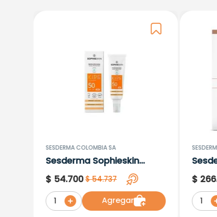
SESDERMA COLOMBIA SA
SESDERM
Sesderma Sophieskin
Sesd
Proteccion Facial Kids
Lipos
$
54
.
700
$
266
$
54
.
737
Hypoallergenic Spf 500
Moisturising
Agregar
1
1