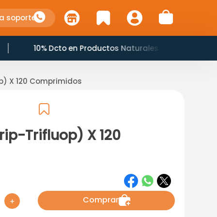
a soporte
10% Dcto en Productos Naturales
op) X 120 Comprimidos
ip-Trifluop) X 120
Comprar
＋