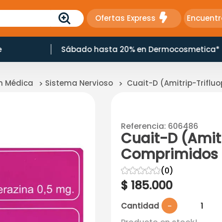
Ofertas Express
Encuentr
e
Sábado hasta 20% en Dermocosmetica*
ón Médica
Sistema Nervioso
Cuait-D (Amitrip-Triflu
Referencia
:
606486
Cuait-D (Amitr
Comprimidos
☆
☆
☆
☆
☆
(
0
)
$
185
.
000
Cantidad
－