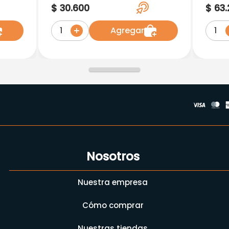
75Mg X 30 Capsulas
28 C
$
30
.
600
$
63
.
Agregar
1
1
Nosotros
Nuestra empresa
Cómo comprar
Nuestras tiendas