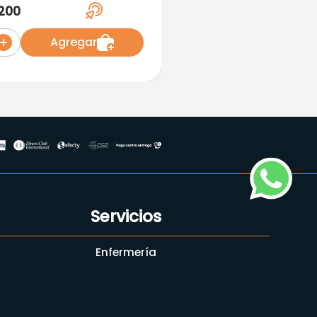
omprimidosBt
200
Agregar
Servicios
Enfermería