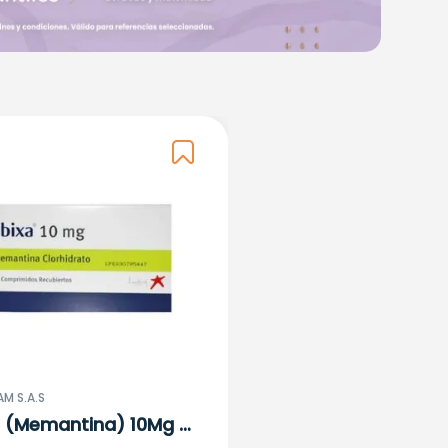
M S.A.S
a (Memantina) 10Mg X