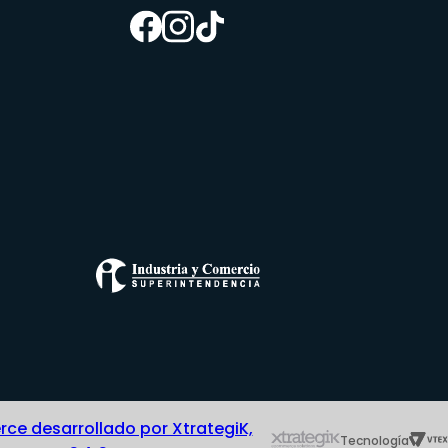
e desarrollado por XtrategiK,
Tecnología