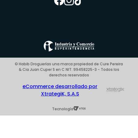
Enfermería
Nuestras tiendas
Contáctanos
Campaña del mes
Términos y condiciones
Preguntas Frecuentes Place to Pay
Politica de privacidad
© Habib Droguerías una marca propiedad de Cure Pereira
& Cia Juan Cuper S en C NIT: 99458225-3 - Todos los
Blog
derechos reservados
eCommerce desarrollado por
XtrategiK, S.A.S
Tecnología