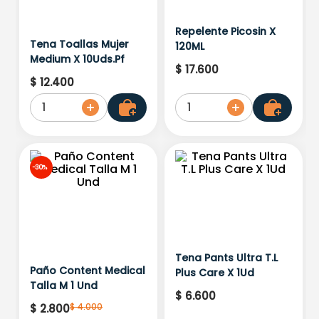
Repelente Picosin X
Tena Toallas Mujer
120ML
Medium X 10Uds.Pf
$
17
.
600
$
12
.
400
1
1
-
30%
Tena Pants Ultra T.L
Paño Content Medical
Plus Care X 1Ud
Talla M 1 Und
$
6
.
600
$
4
.
000
$
2
.
800