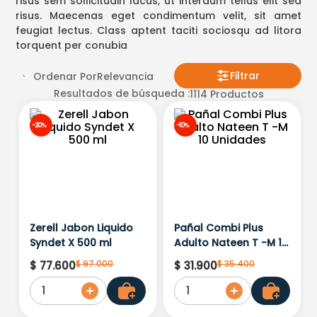
risus sem sollicitudin lacus, ut interdum tellus elit sed
risus. Maecenas eget condimentum velit, sit amet
feugiat lectus. Class aptent taciti sociosqu ad litora
torquent per conubia
Filtrar
Ordenar Por
Relevancia
Resultados de búsqueda :
1114
Productos
-
20%
-
10%
Zerell Jabon Liquido
Pañal Combi Plus
Syndet X 500 ml
Adulto Nateen T -M 10
Unidades
$
97
.
000
$
35
.
400
$
77
.
600
$
31
.
900
1
1