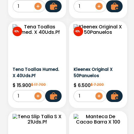
1
1
-
10%
-
10%
Tena Toallas Humed.
Kleenex Original X
X 40Uds.Pf
50Panuelos
$
17
.
700
$
7
.
200
$
15
.
900
$
6
.
500
1
1