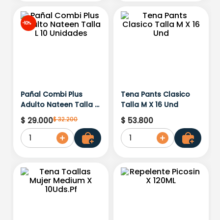
-
10%
Pañal Combi Plus
Tena Pants Clasico
Adulto Nateen Talla L
Talla M X 16 Und
10 Unidades
$
32
.
200
$
29
.
000
$
53
.
800
1
1