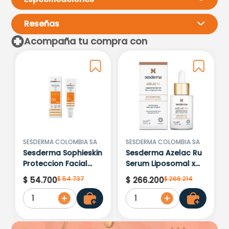
Reseñas
Acompaña tu compra con
Por favor, inicia sesión para
escribir un comentario.
Más reciente
Todos
Cargando comentarios…
SESDERMA COLOMBIA SA
SESDERMA COLOMBIA SA
Sesderma Sophieskin
Sesderma Azelac Ru
Proteccion Facial
Serum Liposomal x
Kids Hypoallergenic
30ml
$
54
.
737
$
266
.
214
$
54
.
700
$
266
.
200
Spf 500 Moisturising
1
1