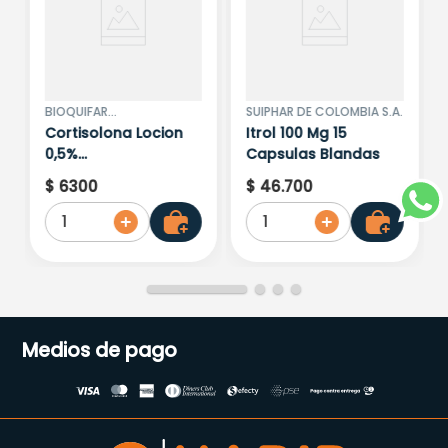
BIOQUIFAR
SUIPHAR DE COLOMBIA S.A.
PHARMACEUTICA S.A.
Cortisolona Locion
Itrol 100 Mg 15
0,5%
Capsulas Blandas
(Hidrocortisona) X
$
6300
$
46
.
700
30 ml
1
1
Medios de pago