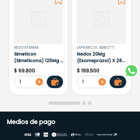
NEVOXFARMA
LAFRANCOL ABBOTT
Simeticon
Nedox 20Mg
(Simeticona) 125Mg X
(Esomeprazol) X 28
20 Tabletas
Capsulas
$
69
.
800
$
199
.
500
1
1
Medios de pago