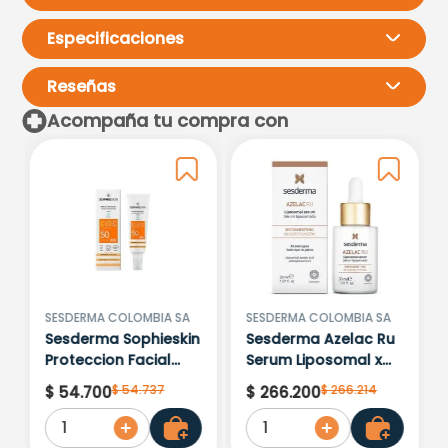
Especificaciones
Reseñas
Acompaña tu compra con
Por favor, inicia sesión para
escribir un comentario.
Más reciente
Todos
No hay comentarios.
SESDERMA COLOMBIA SA
SESDERMA COLOMBIA SA
Sesderma Sophieskin
Sesderma Azelac Ru
Proteccion Facial
Serum Liposomal x
Kids Hypoallergenic
30ml
$
54
.
737
$
266
.
214
$
54
.
700
$
266
.
200
Spf 500 Moisturising
1
1