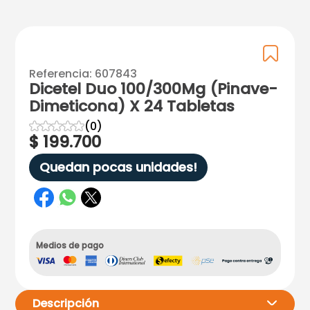
Referencia
:
607843
Dicetel Duo 100/300Mg (Pinave-
Dimeticona) X 24 Tabletas
☆
☆
☆
☆
☆
(
0
)
$
199
.
700
Quedan pocas unidades!
Medios de pago
Descripción