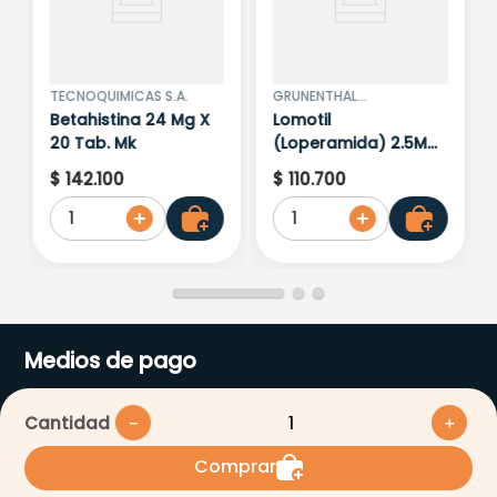
TECNOQUIMICAS S.A.
GRUNENTHAL
COLOMBIANA S.A
Betahistina 24 Mg X
Lomotil
20 Tab. Mk
(Loperamida) 2.5Mg
X 4 Tabletas
$
142
.
100
$
110
.
700
1
1
Medios de pago
Cantidad
－
＋
Comprar