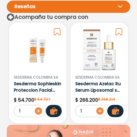
Reseñas
Acompaña tu compra con
Por favor, inicia sesión para
escribir un comentario.
Más reciente
Todos
Cargando comentarios…
SESDERMA COLOMBIA SA
SESDERMA COLOMBIA SA
Sesderma Sophieskin
Sesderma Azelac Ru
Proteccion Facial
Serum Liposomal x
Kids Hypoallergenic
30ml
$
54
.
737
$
266
.
214
$
54
.
700
$
266
.
200
Spf 500 Moisturising
1
1