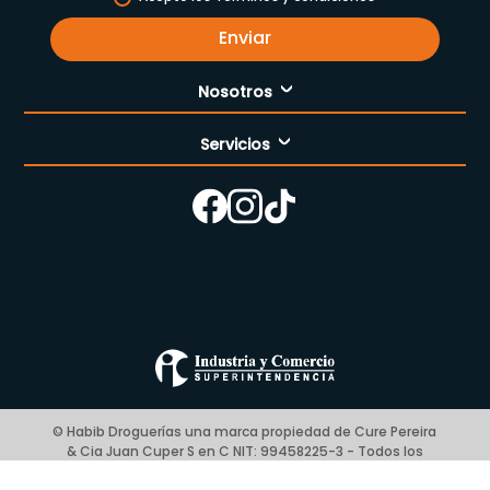
Enviar
Nosotros
Servicios
Nuestra empresa
Cómo comprar
Enfermería
Nuestras tiendas
Contáctanos
Campaña del mes
Términos y condiciones
Preguntas Frecuentes Place to Pay
Politica de privacidad
© Habib Droguerías una marca propiedad de Cure Pereira
& Cia Juan Cuper S en C NIT: 99458225-3 - Todos los
Blog
derechos reservados