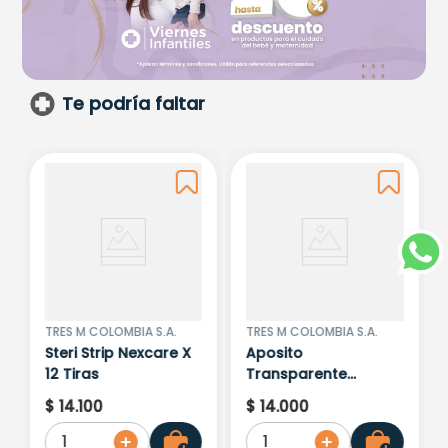
Te podría faltar
TRES M COLOMBIA S.A.
TRES M COLOMBIA S.A.
Steri Strip Nexcare X
Aposito
12 Tiras
Transparente
Tegaderm 3
$
14
.
100
$
14
.
000
Unidades
1
1