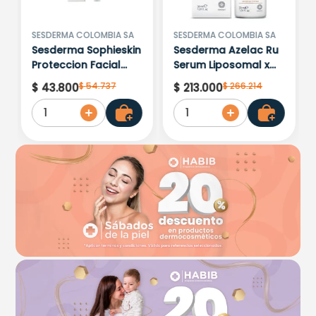
Cargando comentarios…
SESDERMA COLOMBIA SA
SESDERMA COLOMBIA SA
Sesderma Sophieskin
Sesderma Azelac Ru
Proteccion Facial
Serum Liposomal x
Kids Hypoallergenic
30ml
$
54
.
737
$
266
.
214
$
43
.
800
$
213
.
000
Spf 500 Moisturising
1
1