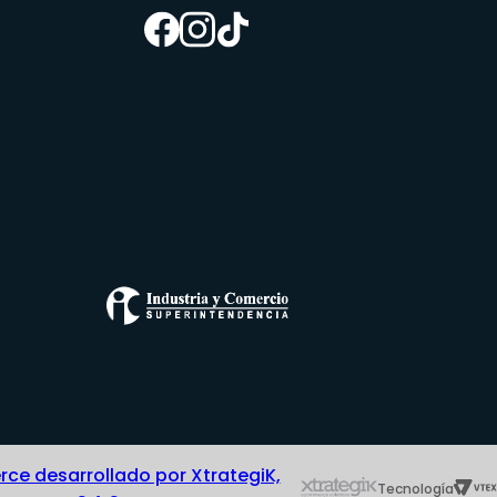
e desarrollado por XtrategiK,
Tecnología