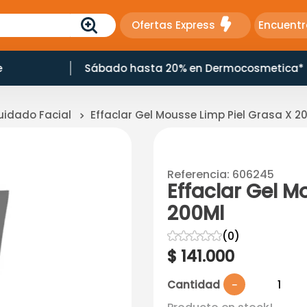
Ofertas Express
Encuentr
e
Sábado hasta 20% en Dermocosmetica*
uidado Facial
Effaclar Gel Mousse Limp Piel Grasa X 2
Referencia
:
606245
Effaclar Gel M
200Ml
☆
☆
☆
☆
☆
(
0
)
$
141
.
000
Cantidad
－