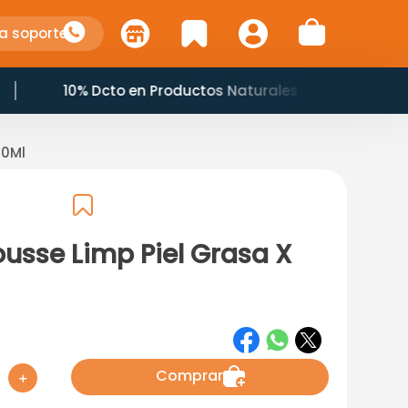
a soporte
10% Dcto en Productos Naturales
00Ml
ousse Limp Piel Grasa X
Comprar
＋