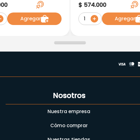
a 30ML
Ligtening Foaming
000
$
574
.
000
Cleanser X 100
Agregar
Agregar
1
Nosotros
Nuestra empresa
Cómo comprar
Nuestras tiendas