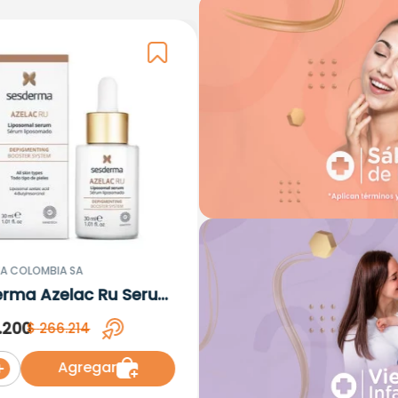
A COLOMBIA SA
erma Azelac Ru Serum
omal x 30ml
.
200
$
266
.
214
Agregar