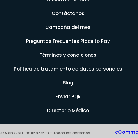
Contáctanos
Campaña del mes
Preguntas Frecuentes Place to Pay
Términos y condiciones
Política de tratamiento de datos personales
Blog
Enviar PQR
Directorio Médico
eCommerc
er S en C NIT: 99458225-3 - Todos los derechos