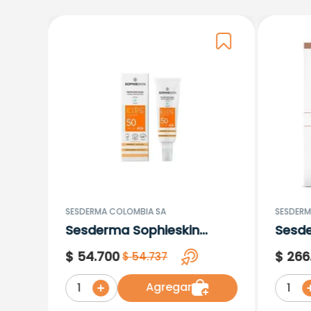
SESDERMA COLOMBIA SA
SESDERM
Sesderma Sophieskin
Sesd
Proteccion Facial Kids
Lipos
$
54
.
700
$
266
$
54
.
737
Hypoallergenic Spf 500
Moisturising
Agregar
1
1