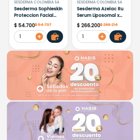
No hay comentarios.
SESDERMA COLOMBIA SA
SESDERMA COLOMBIA SA
Sesderma Sophieskin
Sesderma Azelac Ru
Proteccion Facial
Serum Liposomal x
Kids Hypoallergenic
30ml
$
54
.
737
$
266
.
214
$
54
.
700
$
266
.
200
Spf 500 Moisturising
1
1