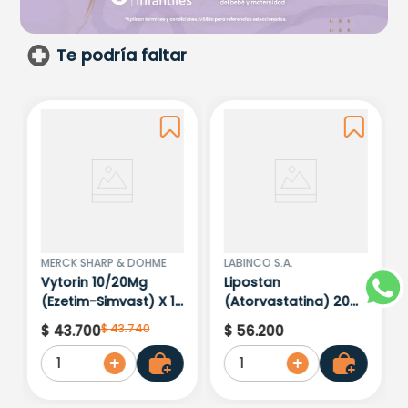
Te podría faltar
MERCK SHARP & DOHME
LABINCO S.A.
Vytorin 10/20Mg
Lipostan
(Ezetim-Simvast) X 14
(Atorvastatina) 20
Tabletas
Mg X30 Tabletas
$
43
.
740
$
43
.
700
$
56
.
200
1
1