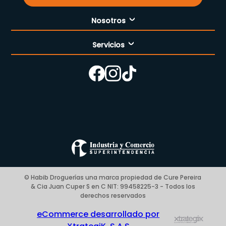
Nosotros
Servicios
Nuestra empresa
Cómo comprar
Enfermería
Nuestras tiendas
Contáctanos
Campaña del mes
Términos y condiciones
Preguntas Frecuentes Place to Pay
Politica de privacidad
© Habib Droguerías una marca propiedad de Cure Pereira
& Cia Juan Cuper S en C NIT: 99458225-3 - Todos los
Blog
derechos reservados
eCommerce desarrollado por