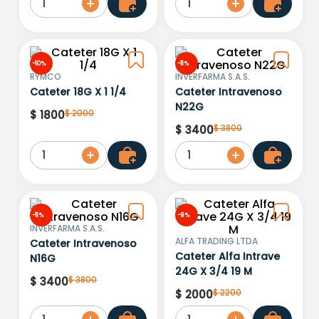
1
1
-
10 %
-
11 %
RYMCO
INVERFARMA S.A.S.
Cateter 18G X 1 1/4
Cateter Intravenoso
N22G
$
2000
$
1800
$
3800
$
3400
1
1
-
11 %
-
9 %
INVERFARMA S.A.S.
ALFA TRADING LTDA
Cateter Intravenoso
Cateter Alfa Intrave
N16G
24G X 3/4 19 M
$
3800
$
3400
$
2200
$
2000