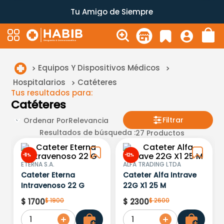
Tu Amigo de Siempre
Equipos Y Dispositivos Médicos
Hospitalarios
Catéteres
Tus resultados para:
Catéteres
Filtrar
Ordenar Por
Relevancia
Resultados de búsqueda :
27
Productos
-
11 %
-
12 %
ETERNA S.A.
ALFA TRADING LTDA
Cateter Eterna
Cateter Alfa Intrave
Intravenoso 22 G
22G X1 25 M
$
1900
$
2600
$
1700
$
2300
1
1