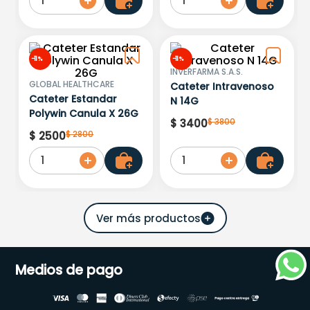
1
1
-
11 %
-
11 %
INVERFARMA S.A.S.
GLOBAL HEALTHCARE
Cateter Intravenoso
Cateter Estandar
N 14G
Polywin Canula X 26G
$
3800
$
3400
$
2800
$
2500
1
1
Medios de pago