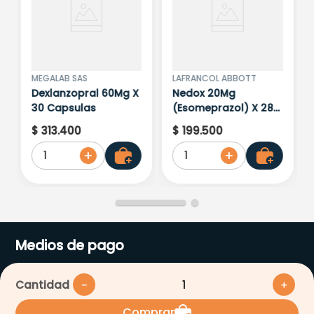
MEGALAB SAS
LAFRANCOL ABBOTT
Dexlanzopral 60Mg X
Nedox 20Mg
30 Capsulas
(Esomeprazol) X 28
Capsulas
$
313
.
400
$
199
.
500
1
1
Medios de pago
Cantidad
－
＋
Comprar