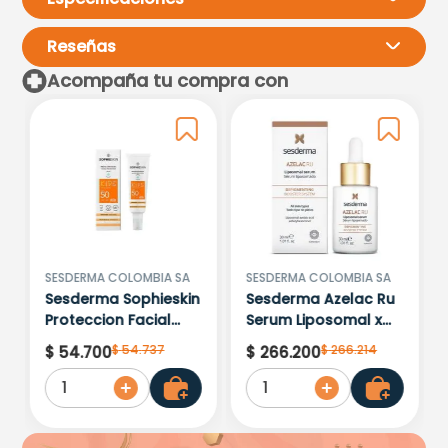
Reseñas
Acompaña tu compra con
Por favor, inicia sesión para
escribir un comentario.
Más reciente
Todos
Cargando comentarios…
SESDERMA COLOMBIA SA
SESDERMA COLOMBIA SA
Sesderma Sophieskin
Sesderma Azelac Ru
Proteccion Facial
Serum Liposomal x
Kids Hypoallergenic
30ml
$
54
.
737
$
266
.
214
$
54
.
700
$
266
.
200
Spf 500 Moisturising
1
1