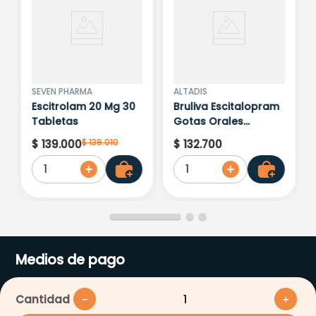
SEVEN PHARMA
ALTADIS
Escitrolam 20 Mg 30
Bruliva Escitalopram
Tabletas
Gotas Orales
10Mg/Ml X 28 Ml
$
139
.
010
$
139
.
000
$
132
.
700
1
1
Medios de pago
Cantidad
－
＋