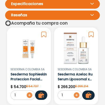
Especificaciones
Reseñas
Acompaña tu compra con
Por favor, inicia sesión para
escribir un comentario.
Más reciente
Todos
Cargando comentarios…
SESDERMA COLOMBIA SA
SESDERMA COLOMBIA SA
Sesderma Sophieskin
Sesderma Azelac Ru
Proteccion Facial
Serum Liposomal x
Kids Hypoallergenic
30ml
$
54
.
737
$
266
.
214
$
54
.
700
$
266
.
200
Spf 500 Moisturising
1
1