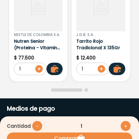
NESTLE DE COLOMBIA S.A.
J.G.B. S.A.
Nutren Senior
Tarrito Rojo
(Proteina - Vitamina)
Tradicional X 135Gr
X 370 Gr
$
77
.
500
$
12
.
400
1
1
Medios de pago
Cantidad
－
＋
Comprar