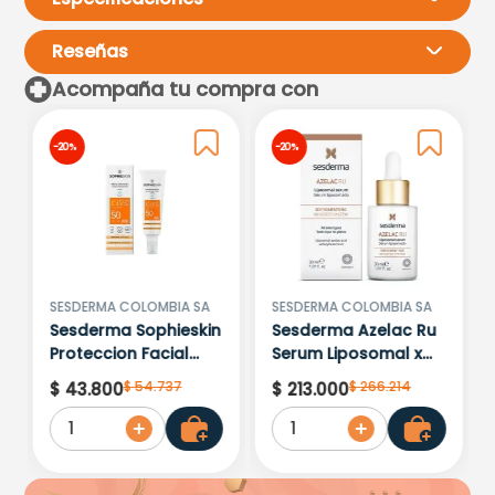
Reseñas
Acompaña tu compra con
Por favor, inicia sesión para
-
20 %
-
20 %
escribir un comentario.
Más reciente
Todos
Cargando comentarios…
SESDERMA COLOMBIA SA
SESDERMA COLOMBIA SA
Sesderma Sophieskin
Sesderma Azelac Ru
Proteccion Facial
Serum Liposomal x
Kids Hypoallergenic
30ml
$
54
.
737
$
266
.
214
$
43
.
800
$
213
.
000
Spf 500 Moisturising
1
1