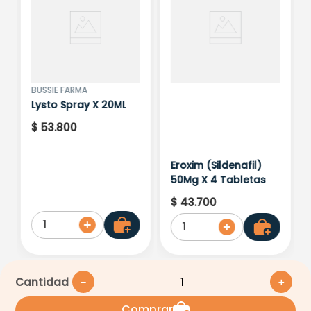
BUSSIE FARMA
Lysto Spray X 20ML
$
53
.
800
Eroxim (Sildenafil)
50Mg X 4 Tabletas
$
43
.
700
1
1
Cantidad
－
＋
Comprar