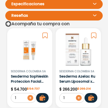
Especificaciones
Reseñas
Acompaña tu compra con
Por favor, inicia sesión para
escribir un comentario.
Más reciente
Todos
Cargando comentarios…
SESDERMA COLOMBIA SA
SESDERMA COLOMBIA SA
Sesderma Sophieskin
Sesderma Azelac Ru
Proteccion Facial
Serum Liposomal x
Kids Hypoallergenic
30ml
$
54
.
737
$
266
.
214
$
54
.
700
$
266
.
200
Spf 500 Moisturising
1
1