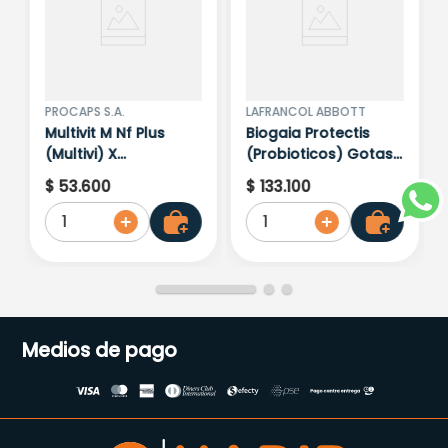
PROCAPS S.A.
LAFRANCOL ABBOTT
Multivit M Nf Plus
Biogaia Protectis
(Multivi) X
(Probioticos) Gotas
40Cap.Blandas.Pc
X 5ML
$
53
.
600
$
133
.
100
1
1
Medios de pago