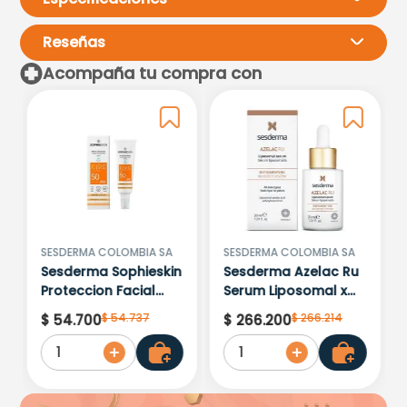
Reseñas
Acompaña tu compra con
Por favor, inicia sesión para
escribir un comentario.
Más reciente
Todos
Cargando comentarios…
SESDERMA COLOMBIA SA
SESDERMA COLOMBIA SA
Sesderma Sophieskin
Sesderma Azelac Ru
Proteccion Facial
Serum Liposomal x
Kids Hypoallergenic
30ml
$
54
.
737
$
266
.
214
$
54
.
700
$
266
.
200
Spf 500 Moisturising
1
1