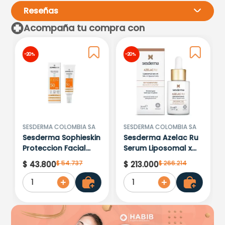
Reseñas
Acompaña tu compra con
Por favor, inicia sesión para
-
20 %
-
20 %
escribir un comentario.
Más reciente
Todos
Cargando comentarios…
SESDERMA COLOMBIA SA
SESDERMA COLOMBIA SA
Sesderma Sophieskin
Sesderma Azelac Ru
Proteccion Facial
Serum Liposomal x
Kids Hypoallergenic
30ml
$
54
.
737
$
266
.
214
$
43
.
800
$
213
.
000
Spf 500 Moisturising
1
1