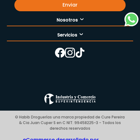
Enviar
Nosotros
Servicios
Nuestra empresa
Cómo comprar
Enfermería
Nuestras tiendas
Contáctanos
Campaña del mes
Términos y condiciones
Preguntas Frecuentes Place to Pay
Politica de privacidad
© Habib Droguerías una marca propiedad de Cure Pereira
& Cia Juan Cuper S en C NIT: 99458225-3 - Todos los
Blog
derechos reservados
eCommerce desarrollado por