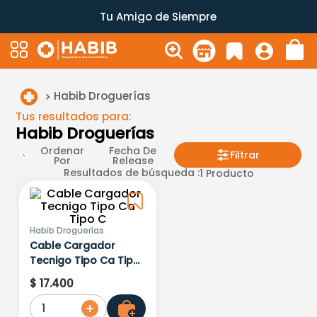
Tu Amigo de Siempre
Habib Droguerías
Tus resultados para:
Habib Droguerías
Ordenar
Fecha De
Filtrar
Por
Release
Resultados de búsqueda :
1
Producto
Habib Droguerías
Cable Cargador
Tecnigo Tipo Ca Tipo
C
$
17
.
400
1