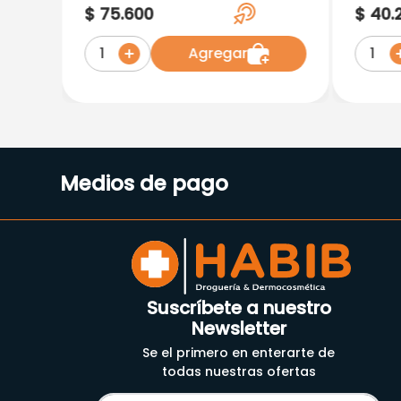
Rodilla 10 Talla M/L Negro
Verde
$
75
.
600
$
40
.
Ref: 0746-1004
Agregar
1
1
Medios de pago
Suscríbete a nuestro
Newsletter
Se el primero en enterarte de
todas nuestras ofertas