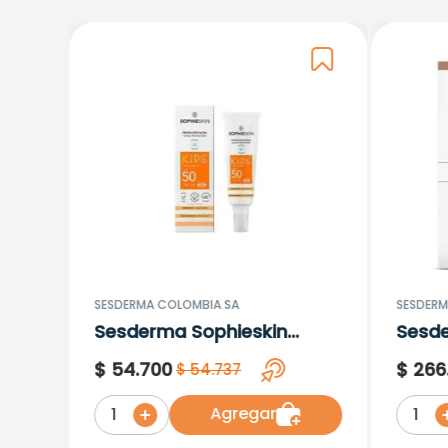
SESDERMA COLOMBIA SA
SESDERM
Sesderma Sophieskin
Sesd
Proteccion Facial Kids
Lipos
$
54
.
700
$
266
$
54
.
737
Hypoallergenic Spf 500
Moisturising
Agregar
1
1