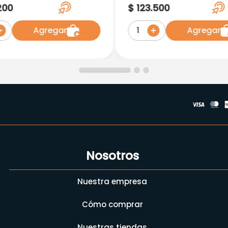
 15 M Ref (5515)
Small
200
$
123
.
500
Agregar
Agregar
1
Nosotros
Nuestra empresa
Cómo comprar
Nuestras tiendas