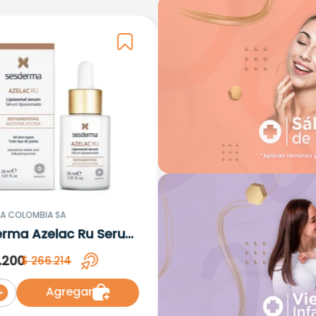
A COLOMBIA SA
erma Azelac Ru Serum
omal x 30ml
.
200
$
266
.
214
Agregar