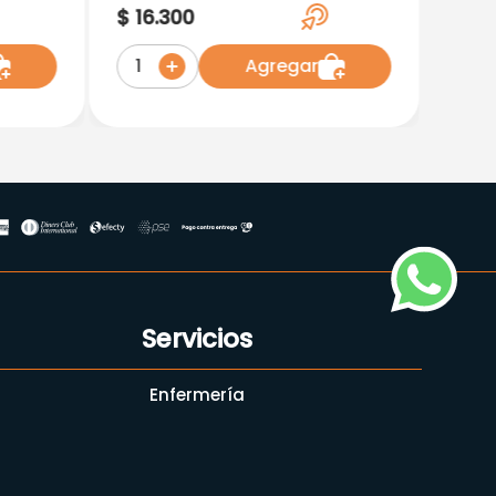
Ref 825300 Talla Unica
$
16
.
300
Tecnomed
Agregar
1
Servicios
Enfermería