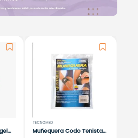
ORTOP
Bola
(00
$
14
.
1
TECNOMED
gel
Muñequera Codo Tenista