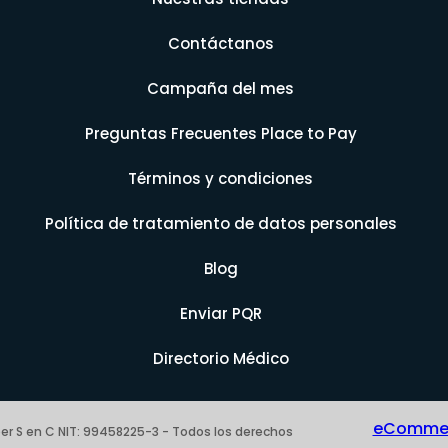
Contáctanos
Campaña del mes
Preguntas Frecuentes Place to Pay
Términos y condiciones
Política de tratamiento de datos personales
Blog
Enviar PQR
Directorio Médico
eCommerc
er S en C NIT: 99458225-3 - Todos los derechos