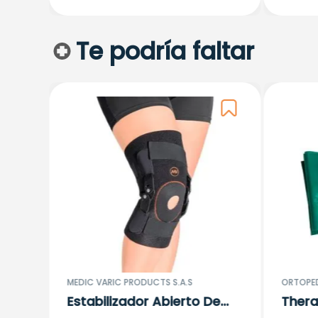
Te podría faltar
De
MEDIC VARIC PRODUCTS S.A.S
ORTOPE
Estabilizador Abierto De
Thera