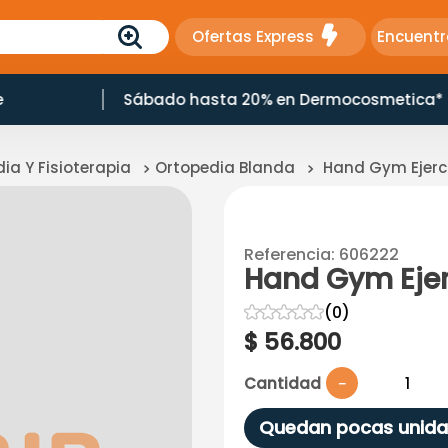
Ofertas Express
Encuentr
e
Sábado hasta 20% en Dermocosmetica*
ia Y Fisioterapia
Ortopedia Blanda
Hand Gym Ejerci
Referencia
:
606222
Hand Gym Ejer
☆
☆
☆
☆
☆
(
0
)
$
56
.
800
Cantidad
－
Quedan pocas unida