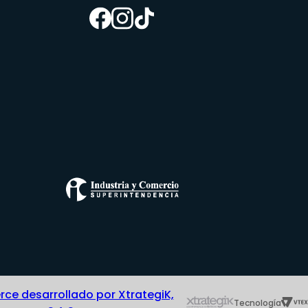
e desarrollado por XtrategiK,
Tecnología