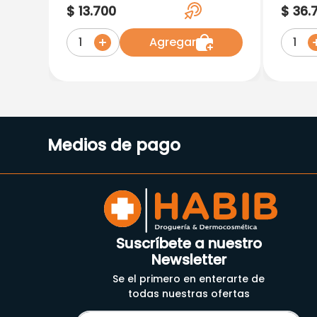
(Cromoglicato) Oft X 5 Ml
Sol.O
$
13
.
700
$
36
.
Vt
Agregar
1
1
Medios de pago
Suscríbete a nuestro
Newsletter
Se el primero en enterarte de
todas nuestras ofertas