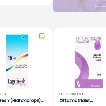
 S.A.
LAB. INCOBRA S.A.
fresh (Hidroxipropil)
Oftalmotrialer