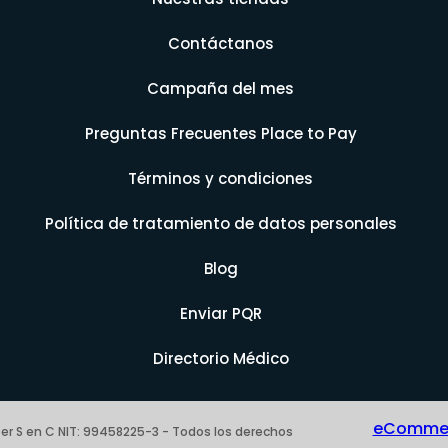
Contáctanos
Campaña del mes
Preguntas Frecuentes Place to Pay
Términos y condiciones
Política de tratamiento de datos personales
Blog
Enviar PQR
Directorio Médico
eCommerc
er S en C NIT: 99458225-3 - Todos los derechos