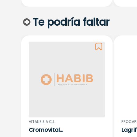
Te podría faltar
VITALIS S.A C.I.
PROCAPS
Cromovital
Lagri