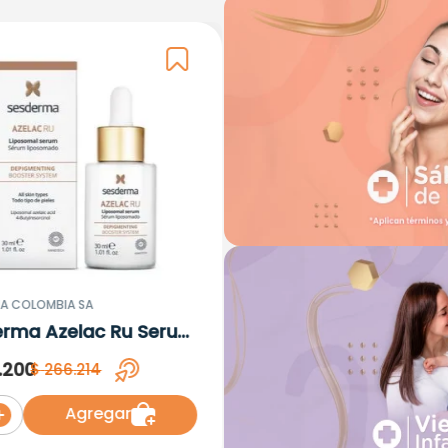
A COLOMBIA SA
erma Azelac Ru Serum
omal x 30ml
.
200
$
266
.
214
Agregar