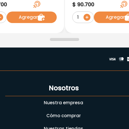
ftlm. X 15Ml.Pc
(Olopatadina). 0.2%
700
$
90
.
700
Solucion Oftalmica X
Agregar
Agregar
1
Nosotros
Nuestra empresa
Cómo comprar
Nuestras tiendas