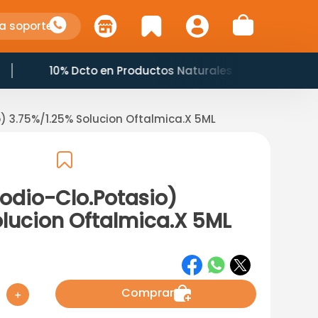
a soporte
10% Dcto en Productos Naturales
o) 3.75%/1.25% Solucion Oftalmica.X 5ML
Sodio-Clo.Potasio)
olucion Oftalmica.X 5ML
Comprar
＋