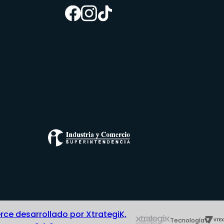
e desarrollado por XtrategiK,
Tecnología