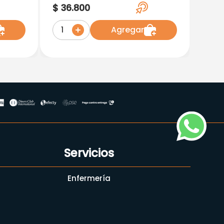
Oftalmica X 5 ML
$
36
.
800
 5ML
Agregar
1
Servicios
Enfermería