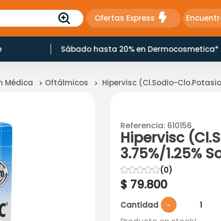
Ofertas Express
Encuentr
e
Sábado hasta 20% en Dermocosmetica*
ón Médica
Oftálmicos
Hipervisc (Cl.Sodio-Clo.Potasi
Referencia
:
610156
Hipervisc (Cl.
3.75%/1.25% S
☆
☆
☆
☆
☆
(
0
)
$
79
.
800
Cantidad
－