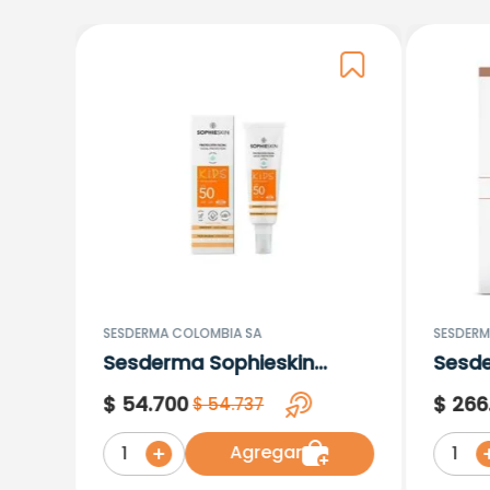
SESDERMA COLOMBIA SA
SESDERM
Sesderma Sophieskin
Sesd
Proteccion Facial Kids
Lipos
$
54
.
700
$
266
$
54
.
737
Hypoallergenic Spf 500
Moisturising
Agregar
1
1