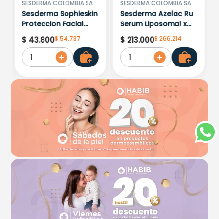
No hay comentarios.
SESDERMA COLOMBIA SA
SESDERMA COLOMBIA SA
Sesderma Sophieskin
Sesderma Azelac Ru
Proteccion Facial
Serum Liposomal x
Kids Hypoallergenic
30ml
$
54
.
737
$
266
.
214
$
43
.
800
$
213
.
000
Spf 500 Moisturising
1
1