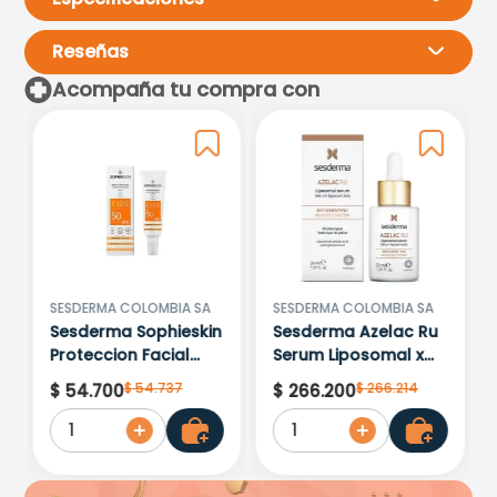
Reseñas
Acompaña tu compra con
Por favor, inicia sesión para
escribir un comentario.
Más reciente
Todos
Cargando comentarios…
SESDERMA COLOMBIA SA
SESDERMA COLOMBIA SA
Sesderma Sophieskin
Sesderma Azelac Ru
Proteccion Facial
Serum Liposomal x
Kids Hypoallergenic
30ml
$
54
.
737
$
266
.
214
$
54
.
700
$
266
.
200
Spf 500 Moisturising
1
1