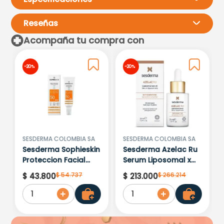
Reseñas
Acompaña tu compra con
Por favor, inicia sesión para
-
20 %
-
20 %
escribir un comentario.
Más reciente
Todos
Cargando comentarios…
SESDERMA COLOMBIA SA
SESDERMA COLOMBIA SA
Sesderma Sophieskin
Sesderma Azelac Ru
Proteccion Facial
Serum Liposomal x
Kids Hypoallergenic
30ml
$
54
.
737
$
266
.
214
$
43
.
800
$
213
.
000
Spf 500 Moisturising
1
1