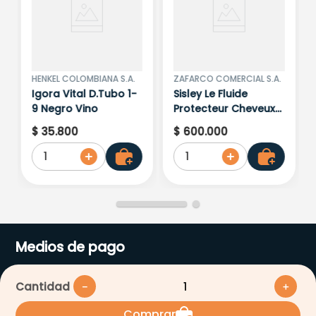
HENKEL COLOMBIANA S.A.
ZAFARCO COMERCIAL S.A.
Igora Vital D.Tubo 1-
Sisley Le Fluide
9 Negro Vino
Protecteur Cheveux
150Ml 169280
$
35
.
800
$
600
.
000
1
1
Medios de pago
Cantidad
－
＋
Comprar