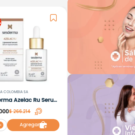
%
A COLOMBIA SA
erma Azelac Ru Serum
omal x 30ml
000
$
266
.
214
Agregar