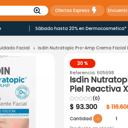
Ofertas Express
Encuentr
e
Sábado hasta 20% en Dermocosmetica*
uidado Facial
Isdin Nutratopic Pro-Amp Crema Facial 
20 %
Referencia
:
605698
Isdin Nutrato
Piel Reactiva 
☆
☆
☆
☆
☆
(
0
)
$
93
.
300
$
116
.
60
Cantidad
－