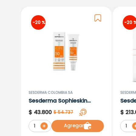
-
20 %
-
20 
SESDERMA COLOMBIA SA
SESDERM
Sesderma Sophieskin
Sesd
Proteccion Facial Kids
Lipos
$
43
.
800
$
213
.
$
54
.
737
Hypoallergenic Spf 500
Moisturising
Agregar
1
1