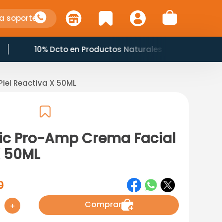
a soporte
10% Dcto en Productos Naturales
Piel Reactiva X 50ML
pic Pro-Amp Crema Facial
X 50ML
0
Comprar
＋