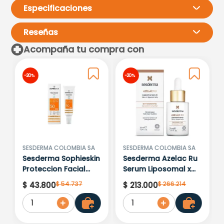
Especificaciones
Reseñas
Acompaña tu compra con
Por favor, inicia sesión para
-
20 %
-
20 %
escribir un comentario.
Más reciente
Todos
Cargando comentarios…
SESDERMA COLOMBIA SA
SESDERMA COLOMBIA SA
Sesderma Sophieskin
Sesderma Azelac Ru
Proteccion Facial
Serum Liposomal x
Kids Hypoallergenic
30ml
$
54
.
737
$
266
.
214
$
43
.
800
$
213
.
000
Spf 500 Moisturising
1
1