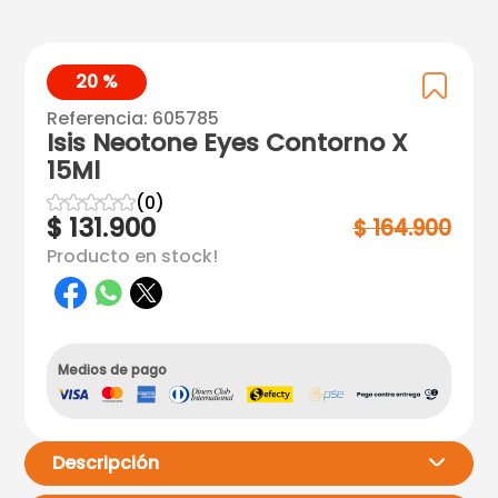
20 %
Referencia
:
605785
Isis Neotone Eyes Contorno X
15Ml
☆
☆
☆
☆
☆
(
0
)
$
131
.
900
$
164
.
900
Producto en stock!
Medios de pago
Descripción