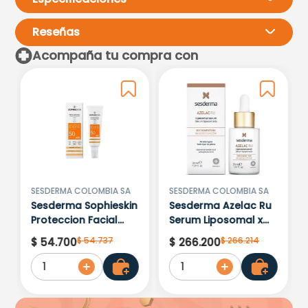
Reseñas
Acompaña tu compra con
Por favor, inicia sesión para
escribir un comentario.
Más reciente
Todos
Cargando comentarios…
SESDERMA COLOMBIA SA
SESDERMA COLOMBIA SA
Sesderma Sophieskin
Sesderma Azelac Ru
Proteccion Facial
Serum Liposomal x
Kids Hypoallergenic
30ml
$
54
.
737
$
266
.
214
$
54
.
700
$
266
.
200
Spf 500 Moisturising
1
1