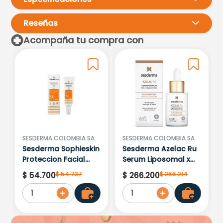
Reseñas
Acompaña tu compra con
Por favor, inicia sesión para
escribir un comentario.
Más reciente
Todos
Cargando comentarios…
SESDERMA COLOMBIA SA
SESDERMA COLOMBIA SA
Sesderma Sophieskin
Sesderma Azelac Ru
Proteccion Facial
Serum Liposomal x
Kids Hypoallergenic
30ml
$
54
.
737
$
266
.
214
$
54
.
700
$
266
.
200
Spf 500 Moisturising
1
1