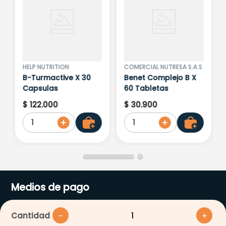
HELP NUTRITION
COMERCIAL NUTRESA S.A.S
B-Turmactive X 30
Benet Complejo B X
Capsulas
60 Tabletas
$
122
.
000
$
30
.
900
1
1
Medios de pago
Cantidad
－
＋