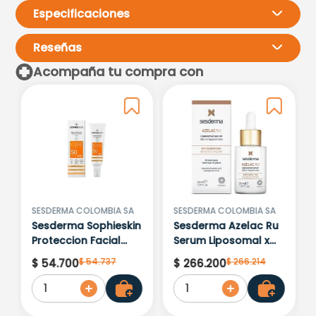
Especificaciones
Reseñas
Acompaña tu compra con
Por favor, inicia sesión para
escribir un comentario.
Más reciente
Todos
Cargando comentarios…
SESDERMA COLOMBIA SA
SESDERMA COLOMBIA SA
Sesderma Sophieskin
Sesderma Azelac Ru
Proteccion Facial
Serum Liposomal x
Kids Hypoallergenic
30ml
$
54
.
737
$
266
.
214
$
54
.
700
$
266
.
200
Spf 500 Moisturising
1
1