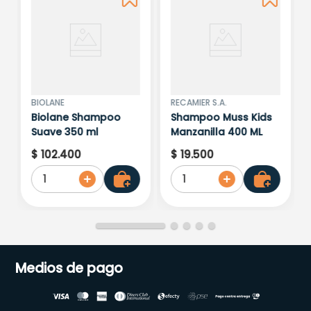
BIOLANE
RECAMIER S.A.
Biolane Shampoo
Shampoo Muss Kids
Suave 350 ml
Manzanilla 400 ML
$
102
.
400
$
19
.
500
1
1
Medios de pago