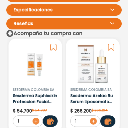
Especificaciones
Reseñas
Acompaña tu compra con
Por favor, inicia sesión para
escribir un comentario.
Más reciente
Todos
Cargando comentarios…
SESDERMA COLOMBIA SA
SESDERMA COLOMBIA SA
Sesderma Sophieskin
Sesderma Azelac Ru
Proteccion Facial
Serum Liposomal x
Kids Hypoallergenic
30ml
$
54
.
737
$
266
.
214
$
54
.
700
$
266
.
200
Spf 500 Moisturising
1
1