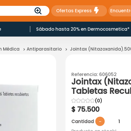
Ofertas Express
Encuentr
e
Sábado hasta 20% en Dermocosmetica*
ón Médica
Antiparasitario
Jointax (Nitazoxanida).50
Referencia
:
606052
Jointax (Nita
Tabletas Recu
☆
☆
☆
☆
☆
(
0
)
$
75
.
500
Cantidad
－