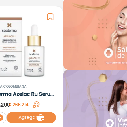
A COLOMBIA SA
erma Azelac Ru Serum
omal x 30ml
.
200
$
266
.
214
Agregar