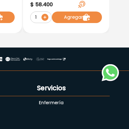
Nifuroxa) X 18 Capsulas
$
58
.
400
Agregar
1
Servicios
Enfermería