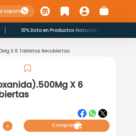
a soporte
10% Dcto en Productos Naturales
0Mg X 6 Tabletas Recubiertas
zoxanida).500Mg X 6
biertas
Comprar
＋