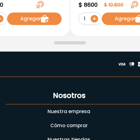
tas
4Tab.Mk
0
$
8600
$
10
.
800
Agregar
Agregar
1
Nosotros
Nuestra empresa
Cómo comprar
Nuestras tiendas