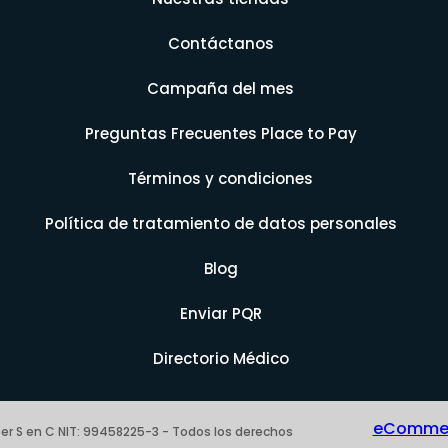
Contáctanos
Campaña del mes
Preguntas Frecuentes Place to Pay
Términos y condiciones
Política de tratamiento de datos personales
Blog
Enviar PQR
Directorio Médico
eCommerc
er S en C NIT: 99458225-3 - Todos los derechos