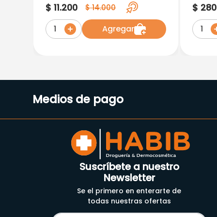
Ovulos
Table
$
11
.
200
$
280
$
14
.
000
Agregar
1
1
Medios de pago
Suscríbete a nuestro
Newsletter
Se el primero en enterarte de
todas nuestras ofertas