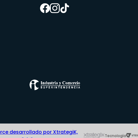
e desarrollado por XtrategiK,
Tecnología