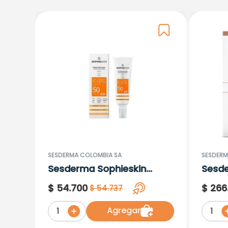
SESDERMA COLOMBIA SA
SESDERM
Sesderma Sophieskin
Sesd
Proteccion Facial Kids
Lipos
$
54
.
700
$
266
$
54
.
737
Hypoallergenic Spf 500
Moisturising
Agregar
1
1