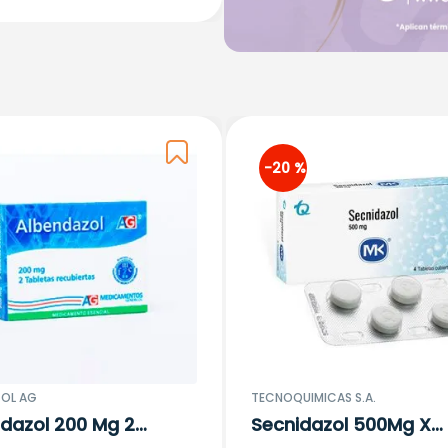
-
20 %
OL AG
TECNOQUIMICAS S.A.
dazol 200 Mg 2
Secnidazol 500Mg X