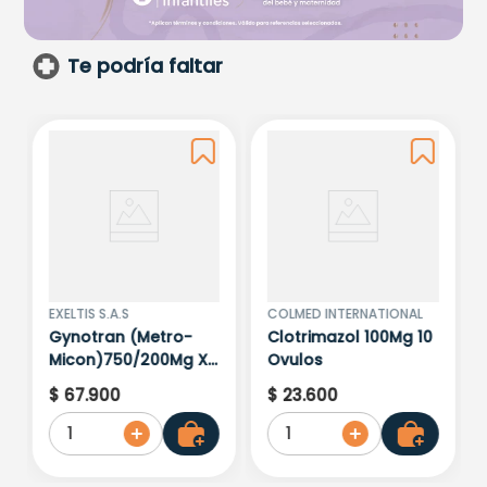
Te podría faltar
EXELTIS S.A.S
COLMED INTERNATIONAL
Gynotran (Metro-
Clotrimazol 100Mg 10
Micon)750/200Mg X
Ovulos
7 Ovulos
$
67
.
900
$
23
.
600
1
1