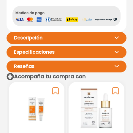
Medios de pago
Descripción
Especificaciones
Reseñas
Acompaña tu compra con
Por favor, inicia sesión para
escribir un comentario.
Más reciente
Todos
Cargando comentarios…