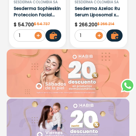
SESDERMA COLOMBIA SA
SESDERMA COLOMBIA SA
Sesderma Sophieskin
Sesderma Azelac Ru
Proteccion Facial
Serum Liposomal x
Kids Hypoallergenic
30ml
$
54
.
737
$
266
.
214
$
54
.
700
$
266
.
200
Spf 500 Moisturising
1
1