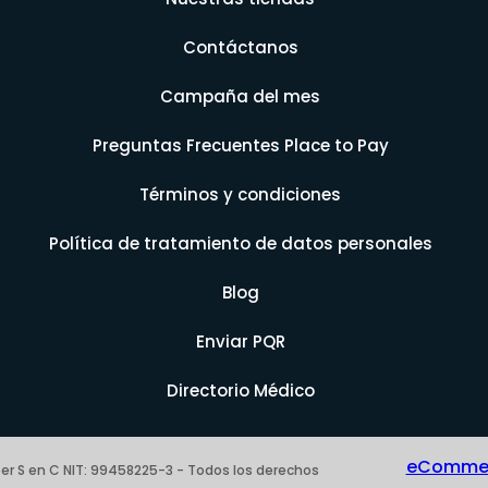
Contáctanos
Campaña del mes
Preguntas Frecuentes Place to Pay
Términos y condiciones
Política de tratamiento de datos personales
Blog
Enviar PQR
Directorio Médico
eCommerc
er S en C NIT: 99458225-3 - Todos los derechos