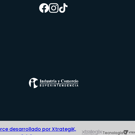
e desarrollado por XtrategiK,
Tecnología