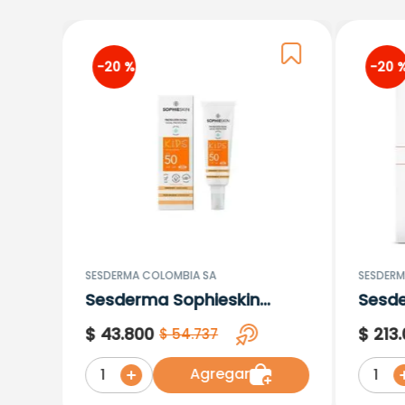
-
20 %
-
20 
SESDERMA COLOMBIA SA
SESDERM
Sesderma Sophieskin
Sesd
Proteccion Facial Kids
Lipos
$
43
.
800
$
213
.
$
54
.
737
Hypoallergenic Spf 500
Moisturising
Agregar
1
1