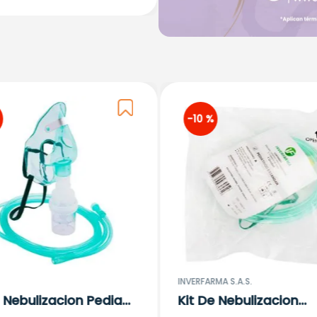
-
10 %
INVERFARMA S.A.S.
e Nebulizacion Pedia
Kit De Nebulizacion