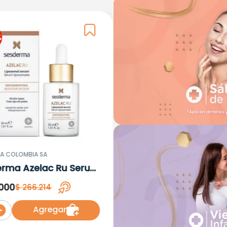
%
A COLOMBIA SA
erma Azelac Ru Serum
omal x 30ml
000
$
266
.
214
Agregar