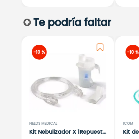
Te podría faltar
-
10 %
-
10 %
FIELDS MEDICAL
ICOM
Kit Nebulizador X 1Repuesto
Kit d