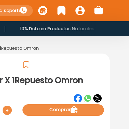
a soporte
10% Dcto en Productos Naturales
X 1Repuesto Omron
or X 1Repuesto Omron
0
Comprar
＋