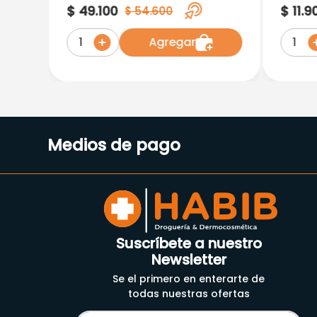
Omron
Fast 
$
49
.
100
$
11
.
9
$
54
.
600
Agregar
1
1
Medios de pago
Suscríbete a nuestro
Newsletter
Se el primero en enterarte de
todas nuestras ofertas