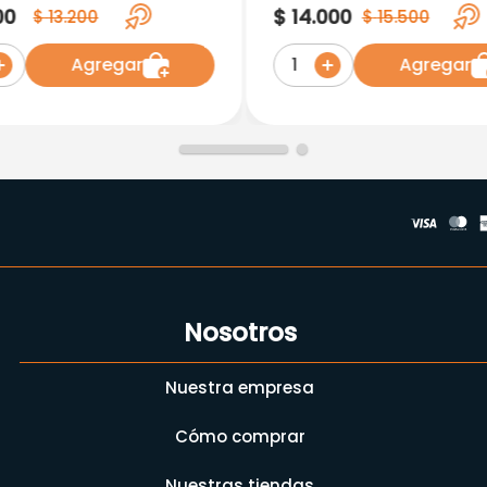
Care
Pediatrico
00
$
14
.
000
$
13
.
200
$
15
.
500
Agregar
Agregar
1
Nosotros
Nuestra empresa
Cómo comprar
Nuestras tiendas