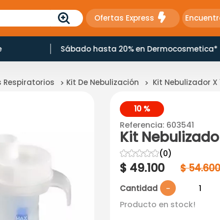
Ofertas Express
Encuentr
e
Sábado hasta 20% en Dermocosmetica*
 Respiratorios
Kit De Nebulización
Kit Nebulizador 
10 %
Referencia
:
603541
Kit Nebulizad
☆
☆
☆
☆
☆
(
0
)
$
49
.
100
$
54
.
60
Cantidad
－
Producto en stock!